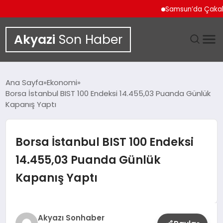
Samsun’da Çakallı Men
Akyazi
Son Haber
GÜNDEM
Ana Sayfa
Ekonomi
Borsa İstanbul BIST 100 Endeksi 14.455,03 Puanda Günlük
SIYASET
Kapanış Yaptı
DÜNYA
Borsa İstanbul BIST 100 Endeksi
EKONOMI
14.455,03 Puanda Günlük
Kapanış Yaptı
SPOR
TEKNOLOJI
Akyazı Sonhaber