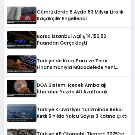
Gümrüklerde 6 Ayda 63 Milyar Liralık
Kaçakçılık Engellendi
Borsa İstanbul Açılış 14.150,52
Puandan Gerçekleşti
Türkiye’de Kara Para ve Terör
Finansmanıyla Mücadelede Yeni
Strateji Belgesi Açıklandı
DOA Sistemi İçecek Ambalajı
İthalatını Yüzde 40 Azaltacak
Türkiye Kruvaziyer Turizminde Rekor
Kırdı 5 Yılda Yolcu Sayısı 3 Katına Çıktı
Türkiye AB Otomobil Ticareti 2025’te