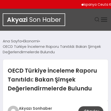
İspanya Ceuta Kıyılar
Akyazi
Son Haber
GÜNDEM
Ana Sayfa
Ekonomi
OECD Türkiye İnceleme Raporu Tanıtıldı: Bakan Şimşek
SIYASET
Değerlendirmelerde Bulundu
DÜNYA
OECD Türkiye İnceleme Raporu
EKONOMI
Tanıtıldı: Bakan Şimşek
Değerlendirmelerde Bulundu
SPOR
TEKNOLOJI
Akyazı Sonhaber