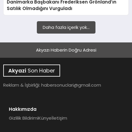
Danimarka Başbakanı Frederiksen Grönland’ın
YAŞAM
Satılık Olmadığını Vurguladı
Daha fazla içerik yok...
Akyazı Haberin Doğru Adresi
Akyazi
Son Haber
Reklam & İşbirliği:
habersonuclari@gmail.com
Hakkımızda
Gizlilik Bildirimi
Künye
İletişim