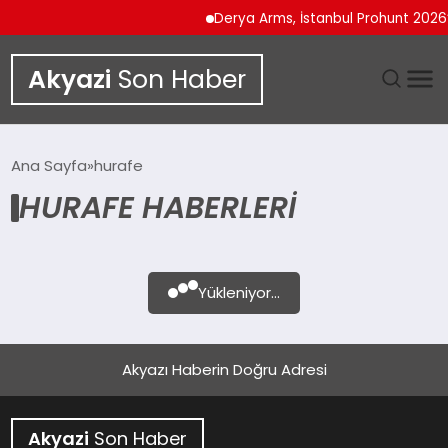
Derya Arms, İstanbul Prohunt 2026’d
Akyazi
Son Haber
GÜNDEM
Ana Sayfa
hurafe
HURAFE HABERLERI
SIYASET
DÜNYA
Yükleniyor...
EKONOMI
SPOR
Akyazı Haberin Doğru Adresi
TEKNOLOJI
Akyazi
Son Haber