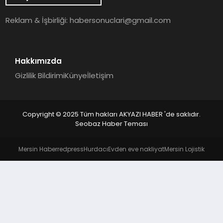
YAŞAM
Reklam & İşbirliği:
habersonuclari@gmail.com
Hakkımızda
Gizlilik Bildirimi
Künye
İletişim
Copyright © 2025 Tüm hakları AKYAZI HABER 'de saklıdır.
Seobaz Haber Teması
Mersin Haber
redpress
Hurdacı
Evden eve nakliyat
Mersin Lojistik