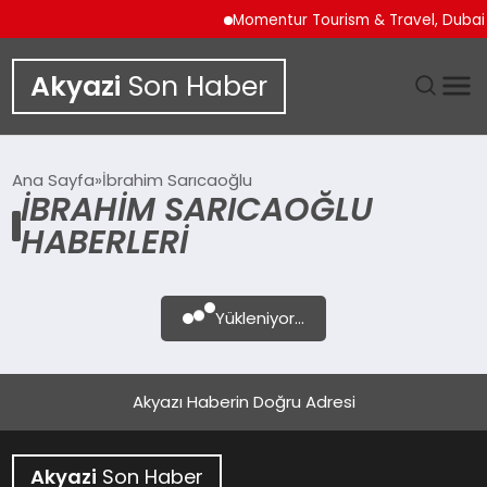
Momentur Tourism & Travel, Dubai 
Akyazi
Son Haber
GÜNDEM
Ana Sayfa
İbrahim Sarıcaoğlu
İBRAHIM SARICAOĞLU
SIYASET
HABERLERI
DÜNYA
Yükleniyor...
EKONOMI
SPOR
Akyazı Haberin Doğru Adresi
TEKNOLOJI
Akyazi
Son Haber