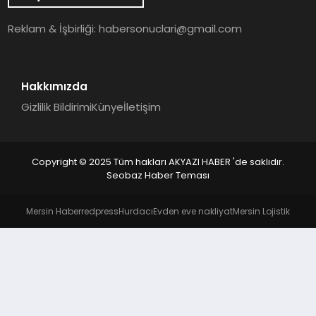
YAŞAM
Reklam & İşbirliği:
habersonuclari@gmail.com
Hakkımızda
Gizlilik Bildirimi
Künye
İletişim
Copyright © 2025 Tüm hakları AKYAZI HABER 'de saklıdır.
Seobaz Haber Teması
Mersin Haber
redpress
Hurdacı
Evden eve nakliyat
Mersin Lojistik