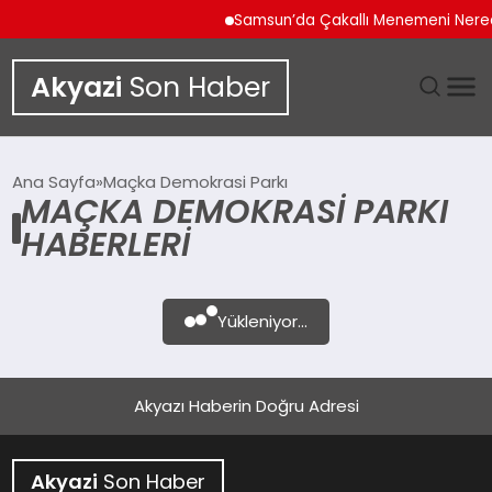
Samsun’da Çakallı Menemeni Nered
Akyazi
Son Haber
GÜNDEM
Ana Sayfa
Maçka Demokrasi Parkı
MAÇKA DEMOKRASI PARKI
SIYASET
HABERLERI
DÜNYA
Yükleniyor...
EKONOMI
SPOR
Akyazı Haberin Doğru Adresi
TEKNOLOJI
Akyazi
Son Haber