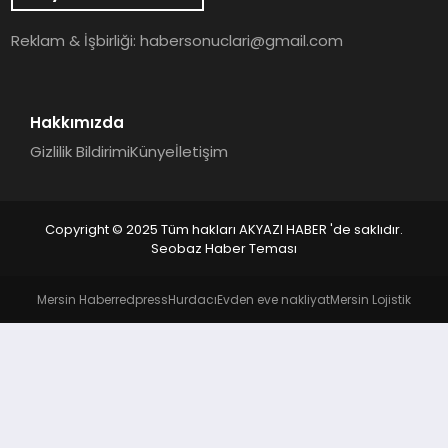
YAŞAM
Reklam & İşbirliği:
habersonuclari@gmail.com
Hakkımızda
Gizlilik Bildirimi
Künye
İletişim
Copyright © 2025 Tüm hakları AKYAZI HABER 'de saklıdır.
Seobaz Haber Teması
Mersin Haber
redpress
Hurdacı
Evden eve nakliyat
Mersin Lojistik