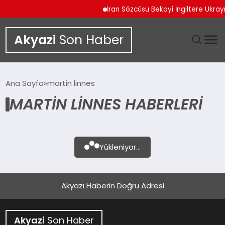
İran Sözcüsü Bekayi İngiltere Ukra
Akyazi
Son Haber
GÜNDEM
Ana Sayfa
martin linnes
MARTIN LINNES HABERLERI
SIYASET
DÜNYA
Yükleniyor...
EKONOMI
SPOR
Akyazı Haberin Doğru Adresi
TEKNOLOJI
Akyazi
Son Haber