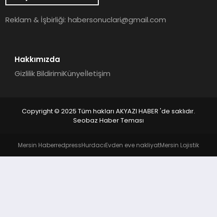
YAŞAM
Reklam & İşbirliği:
habersonuclari@gmail.com
Hakkımızda
Gizlilik Bildirimi
Künye
İletişim
Copyright © 2025 Tüm hakları AKYAZI HABER 'de saklıdır.
Seobaz Haber Teması
Mersin Haber
redpress
Hurdacı
Evden eve nakliyat
Mersin Lojistik