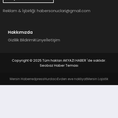
YAŞAM
Reklam & İşbirliği:
habersonuclari@gmail.com
Hakkımızda
Gizlilik Bildirimi
Künye
İletişim
Copyright © 2025 Tüm hakları AKYAZI HABER 'de saklıdır.
Seobaz Haber Teması
Mersin Haber
redpress
Hurdacı
Evden eve nakliyat
Mersin Lojistik