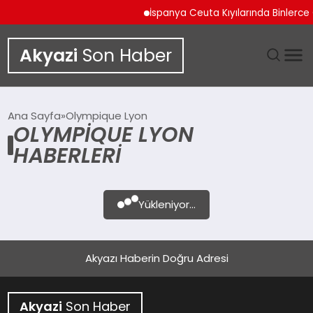
İspanya Ceuta Kıyılarında Binlerce 
Akyazi
Son Haber
GÜNDEM
Ana Sayfa
Olympique Lyon
OLYMPIQUE LYON
SIYASET
HABERLERI
DÜNYA
Yükleniyor...
EKONOMI
SPOR
Akyazı Haberin Doğru Adresi
TEKNOLOJI
Akyazi
Son Haber