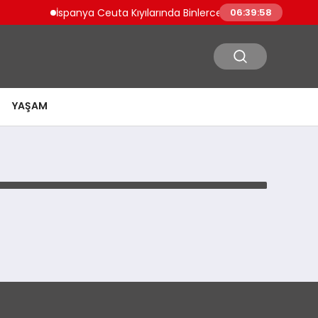
İspanya Ceuta Kıyılarında Binlerce Göçmen Tehlikeli Yol
06:39:58
YAŞAM