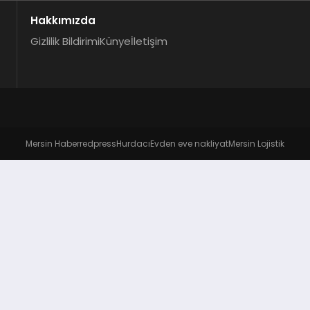
Hakkımızda
Gizlilik Bildirimi
Künye
İletişim
Mersin Haber
redpress
Hurdacı
Evden eve nakliyat
Mersin Lojistik