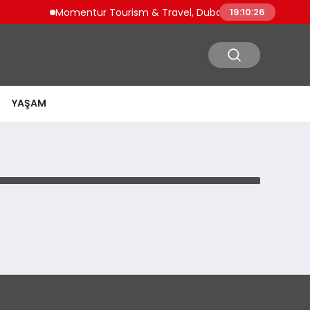
Momentur Tourism & Travel, Dubai Turizminde Güçlü O
19:10:26
YAŞAM