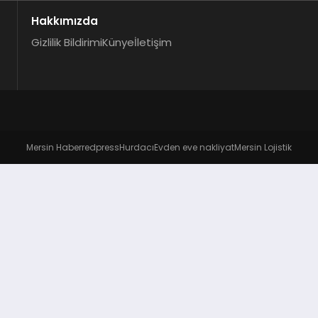
Hakkımızda
Gizlilik Bildirimi
Künye
İletişim
Mersin Haber
redpress
Hurdacı
Evden eve nakliyat
Mersin Lojistik