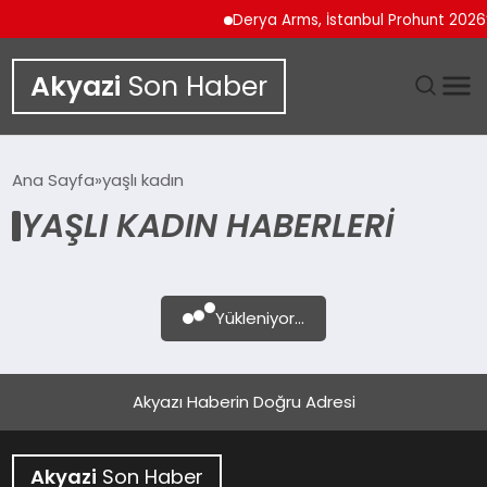
Derya Arms, İstanbul Prohunt 2026’d
Akyazi
Son Haber
GÜNDEM
Ana Sayfa
yaşlı kadın
YAŞLI KADIN HABERLERI
SIYASET
DÜNYA
Yükleniyor...
EKONOMI
SPOR
Akyazı Haberin Doğru Adresi
TEKNOLOJI
Akyazi
Son Haber