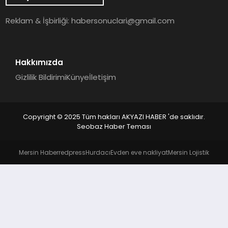
YAŞAM
Reklam & İşbirliği:
habersonuclari@gmail.com
Hakkımızda
Gizlilik Bildirimi
Künye
İletişim
Copyright © 2025 Tüm hakları AKYAZI HABER 'de saklıdır.
Seobaz Haber Teması
Mersin Haber
redpress
Hurdacı
Evden eve nakliyat
Mersin Lojistik