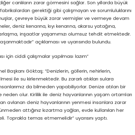
 diğer canlıların zarar görmesini sağlar. Son yıllarda büyük
 fabrikalardan gerektiği gibi çalışmayan ve sorumluluklarını
olmuşlar, çevreye büyük zarar vermişler ve vermeye devam
eler, deniz kenarına, kıyı kenarına, akarsu yatağına,
imarlaşma, inşaatlar yaşamımızı olumsuz tehdit etmektedir.
yaşanmaktadır” açıklaması ve uyarısında bulundu.
 için ciddi çalışmalar yapılması lazım”
 Başkanı Göktaş; “Denizlerin, göllerin, nehirlerin,
tilmesi ile su kirlenmektedir. Bu zararlı atıkları sulara
 insanlarımız da bilmeden yapabiliyorlar. Denize atılan bir
e neden olur. Kirlilik ile deniz hayvanlarının yaşam ortamları
dan avlanan deniz hayvanlarının yenmesi insanlara zarar
ünmeden attığınız kızartma yağları, evde kullanılan her
i. Toprakla temas etmemelidir” uyarısını yaptı.