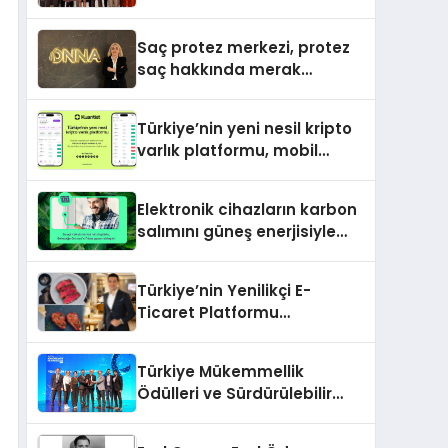
sürdürülebilirlik odaklı özel
etkinlik
Saç protez merkezi, protez
saç hakkında merak
edilenleri anlattı
Türkiye’nin yeni nesil kripto
varlık platformu, mobil
uygulamalarını devreye aldı
Elektronik cihazların karbon
salımını güneş enerjisiyle
nötrleyen platform
Türkiye’ye açıldı
Türkiye’nin Yenilikçi E-
Ticaret Platformu
Organikasap, Premium Et ve
Şarküteri Ürünlerini
Türkiye Mükemmellik
Tüketicilerle Buluşturuyor
Ödülleri ve Sürdürülebilir
Gelecek Ödülleri 33. Kalite
Kongresi’nde sahiplerini