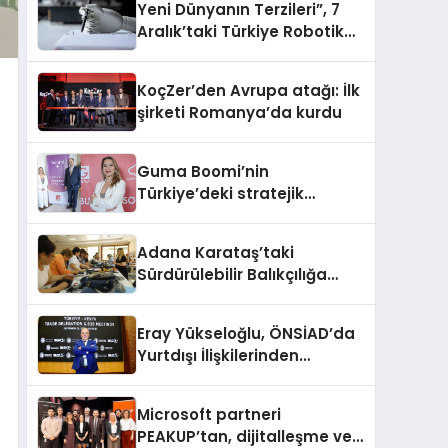
Yeni Dünyanın Terzileri”, 7
Aralık’taki Türkiye Robotik
ve Otomasyon Zirvesi’nde,
üçüncü kez bir araya geliyor
KoçZer’den Avrupa atağı: İlk
şirketi Romanya’da kurdu
Guma Boomi’nin
Türkiye’deki stratejik
partneri oldu
Adana Karataş’taki
Sürdürülebilir Balıkçılığa
Destek Projesi ilk yılını
tamamladı
Eray Yükseloğlu, ÖNSİAD’da
Yurtdışı İlişkilerinden
Sorumlu Genel Başkan
Yardımcısı Oldu
Microsoft partneri
PEAKUP’tan, dijitalleşme ve