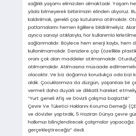
sağlıklı yaşamı elimizden almaktadır. Yaşam hep
yâda bilmeyerek birbirimizin elinden alıyoruz. 
kaldırılmalı, gerekli çöp kutularına atılmalıd
patlamalarını hemen ilgililere bildirilmeliyiz. Ak
ayrıca sanayi atıklarıyla, hor kullanımla kirleti
sağlanmalıdır. Böylece hem enerji kaybı, hem de 
kullanılmamalıdır. Denizlere çöp (özellikle plasti
oranı çok alan maddeler atılmamalıdır. Oturd
atılmamalıdır. Atılmasına müsaade edilmemelidir.
olacaktır. Ve biz doğamızı korudukça oda bizi 
aldık. Çocuklarımıza da düzgün, yaşanılası bir 
vermeli daha duyarlı ve dikkatli hareket etmeliy
“Yurt geneli Afiş ve Dövizli çalışma başlattık”
Çevre Ve Tüketici Haklarını Koruma Derneği (Ç
ve dövizler yaptırdık, 5 Haziran Dünya çevre gün
halkımızı bilinçlendirecek çalışmalar yapacağız.
gerçekleştireceğiz” dedi.