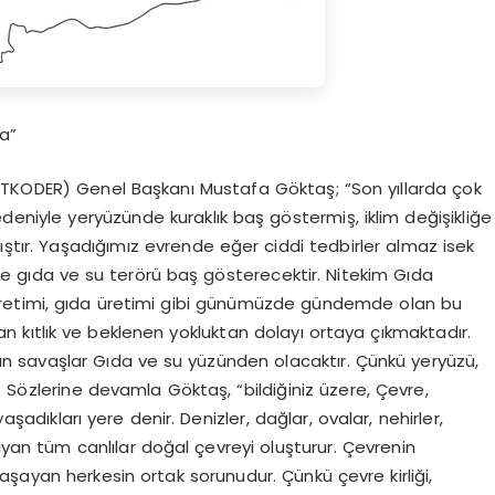
a”
ETKODER) Genel Başkanı Mustafa Göktaş; “Son yıllarda çok
nedeniyle yeryüzünde kuraklık baş göstermiş, iklim değişikliğe
tmıştır. Yaşadığımız evrende eğer ciddi tedbirler almaz isek
le gıda ve su terörü baş gösterecektir. Nitekim Gıda
retimi, gıda üretimi gibi günümüzde gündemde olan bu
 kıtlık ve beklenen yokluktan dolayı ortaya çıkmaktadır.
 savaşlar Gıda ve su yüzünden olacaktır. Çünkü yeryüzü,
di. Sözlerine devamla Göktaş, “bildiğiniz üzere, Çevre,
aşadıkları yere denir. Denizler, dağlar, ovalar, nehirler,
ayan tüm canlılar doğal çevreyi oluşturur. Çevrenin
şayan herkesin ortak sorunudur. Çünkü çevre kirliği,