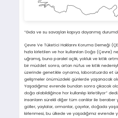
“Gıda ve su savaşları kapıya dayanmış durumd
Çevre Ve Tüketici Haklarını Koruma Derneği (Ç
hızla kirletilen ve hor kullanılan Doğa (Çevre) 
uğramış, buna paralel açlık, yokluk ve kıtlık ar
bir müddet sonra, artan nüfus ve kıtlık nedeniy
üzerinde genetikle oynama, laboratuarda et ü
gelişmeler önümüzdeki günlerde yaşanacak olan
Yaşadığımız evrende bundan sonra çıkacak olan
doğa alabildiğince hor kullanılıp kirletiliyor” de
insanların sürekli diğer tüm canlılar ile beraber y
göller, yaylalar, ormanlar, çayırlar, doğada yaş
kirlenmesi, bu ülkede ve yaşadığımız evrende ya