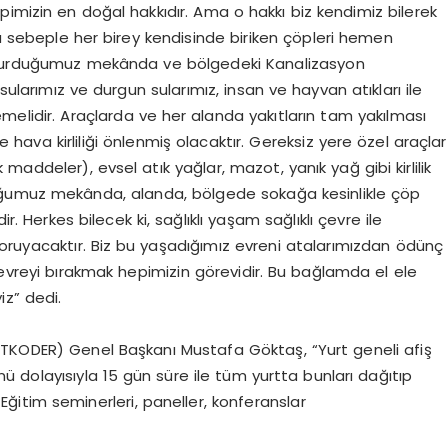
imizin en doğal hakkıdır. Ama o hakkı biz kendimiz bilerek
Bu sebeple her birey kendisinde biriken çöpleri hemen
ır. Oturduğumuz mekânda ve bölgedeki Kanalizasyon
arsularımız ve durgun sularımız, insan ve hayvan atıkları ile
lmemelidir. Araçlarda ve her alanda yakıtların tam yakılması
hava kirliliği önlenmiş olacaktır. Gereksiz yere özel araçlar
k maddeler), evsel atık yağlar, mazot, yanık yağ gibi kirlilik
uğumuz mekânda, alanda, bölgede sokağa kesinlikle çöp
 Herkes bilecek ki, sağlıklı yaşam sağlıklı çevre ile
koruyacaktır. Biz bu yaşadığımız evreni atalarımızdan ödünç
çevreyi bırakmak hepimizin görevidir. Bu bağlamda el ele
iz” dedi.
ETKODER) Genel Başkanı Mustafa Göktaş, “Yurt geneli afiş
ü dolayısıyla 15 gün süre ile tüm yurtta bunları dağıtıp
 Eğitim seminerleri, paneller, konferanslar