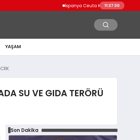
İspanya Ceuta Kıyılarında Binlerce Göçmen T
11:27:31
YAŞAM
ECEK
ADA SU VE GIDA TERÖRÜ
Son Dakika