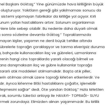
el Başkanı Göktaş;” Yine günümüzde hava kirliliğinin büyük
oluşturuyor. Yakıtların gereği gibi yakılmaması sonucu da
e sistemi yapmayan fabrikalar da kirliliğe yol açıyor. Kirli
num yolları hastalıklarını artırır. Solunum organlarımızı
ümlere bile sebep olabilir. Bu nedenle daha duyarlı olmak
ha sonra sözlerine devamla Göktaş;” Topraklarımızda
 olmayan kişiler, yaşamın ne denli büyük tehlike altında
 gübrelerle toprağın çoraklaşıyor ve tarıma elverişsiz duruma
a, bahçede kullanacakları ilaç ve gübreleri, uzmanlarına
brenin hangi cins topraklarda yararlı olacağı bilmeli ve
uzmana danışmaksızın ilaç ve gübre kullananlar toprağa
ararlı atık maddeleri atılmamalıdır. Başta atık piller,
lerin atılması olmak üzere toprağı kirleten etkenlerdir. Ve
 Ayrıca kirlenme Bitki hastalıklarını çoğaltır, işlenebilir
rleşmesini sağlar” dedi. Öte yandan Göktaş;” Hızla kirletilen
larak, sorumlu tüketici anlayışı ile HAVAYI- TOPRAĞI- SUYU
mek zorundayız. Elimizden alınan yaşamımızdır. Bu kirlilik