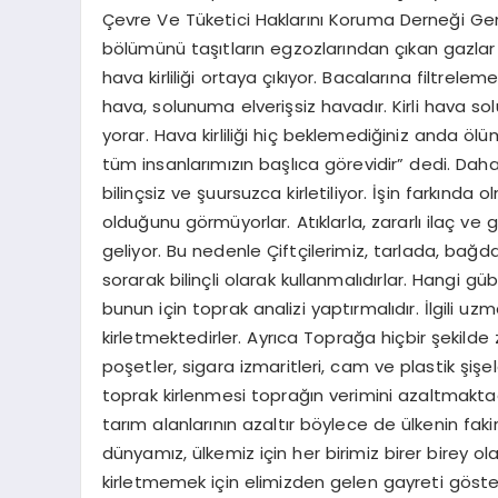
Çevre Ve Tüketici Haklarını Koruma Derneği Gen
bölümünü taşıtların egzozlarından çıkan gazlar 
hava kirliliği ortaya çıkıyor. Bacalarına filtrelem
hava, solunuma elverişsiz havadır. Kirli hava solu
yorar. Hava kirliliği hiç beklemediğiniz anda öl
tüm insanlarımızın başlıca görevidir” dedi. Da
bilinçsiz ve şuursuzca kirletiliyor. İşin farkında
olduğunu görmüyorlar. Atıklarla, zararlı ilaç ve
geliyor. Bu nedenle Çiftçilerimiz, tarlada, bağd
sorarak bilinçli olarak kullanmalıdırlar. Hangi gü
bunun için toprak analizi yaptırmalıdır. İlgili 
kirletmektedirler. Ayrıca Toprağa hiçbir şekilde z
poşetler, sigara izmaritleri, cam ve plastik şişe
toprak kirlenmesi toprağın verimini azaltmaktadır.
tarım alanlarının azaltır böylece de ülkenin faki
dünyamız, ülkemiz için her birimiz birer birey o
kirletmemek için elimizden gelen gayreti göster