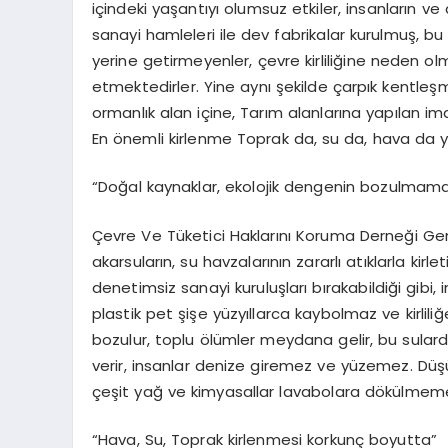
içindeki yaşantıyı olumsuz etkiler, insanların ve
sanayi hamleleri ile dev fabrikalar kurulmuş, bu
yerine getirmeyenler, çevre kirliliğine neden 
etmektedirler. Yine aynı şekilde çarpık kentleşm
ormanlık alan içine, Tarım alanlarına yapılan 
En önemli kirlenme Toprak da, su da, hava da 
“Doğal kaynaklar, ekolojik dengenin bozulmaması
Çevre Ve Tüketici Haklarını Koruma Derneği Genel
akarsuların, su havzalarının zararlı atıklarla kirle
denetimsiz sanayi kuruluşları bırakabildiği gibi,
plastik pet şişe yüzyıllarca kaybolmaz ve kirliliğ
bozulur, toplu ölümler meydana gelir, bu sular
verir, insanlar denize giremez ve yüzemez. Düş
çeşit yağ ve kimyasallar lavabolara dökülmemel
“Hava, Su, Toprak kirlenmesi korkunç boyutta”