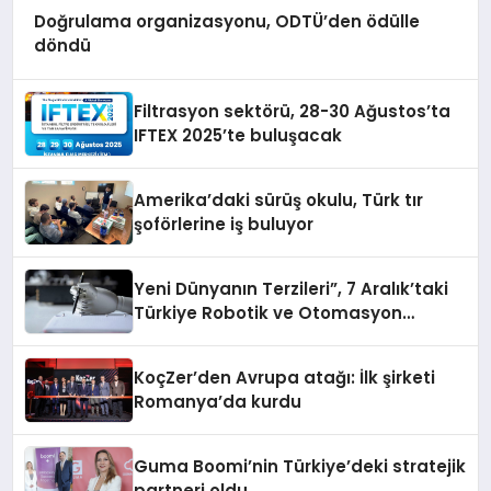
Doğrulama organizasyonu, ODTÜ’den ödülle
döndü
Filtrasyon sektörü, 28-30 Ağustos’ta
IFTEX 2025’te buluşacak
Amerika’daki sürüş okulu, Türk tır
şoförlerine iş buluyor
Yeni Dünyanın Terzileri”, 7 Aralık’taki
Türkiye Robotik ve Otomasyon
Zirvesi’nde, üçüncü kez bir araya
geliyor
KoçZer’den Avrupa atağı: İlk şirketi
Romanya’da kurdu
Guma Boomi’nin Türkiye’deki stratejik
partneri oldu