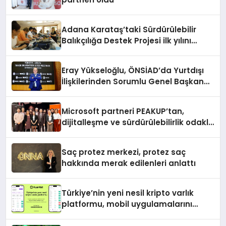
Adana Karataş’taki Sürdürülebilir
Balıkçılığa Destek Projesi ilk yılını
tamamladı
Eray Yükseloğlu, ÖNSİAD’da Yurtdışı
İlişkilerinden Sorumlu Genel Başkan
Yardımcısı Oldu
Microsoft partneri PEAKUP’tan,
dijitalleşme ve sürdürülebilirlik odaklı
özel etkinlik
Saç protez merkezi, protez saç
hakkında merak edilenleri anlattı
Türkiye’nin yeni nesil kripto varlık
platformu, mobil uygulamalarını
devreye aldı