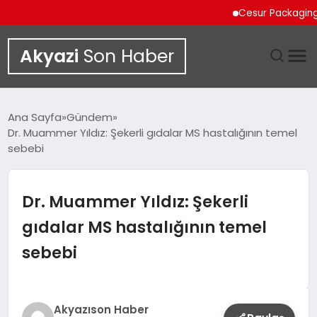
Cesur Packaging, Mısı
Akyazi
Son Haber
GÜNDEM
Ana Sayfa
Gündem
Dr. Muammer Yıldız: Şekerli gıdalar MS hastalığının temel
SIYASET
sebebi
DÜNYA
Dr. Muammer Yıldız: Şekerli
EKONOMI
gıdalar MS hastalığının temel
sebebi
SPOR
TEKNOLOJI
Akyazıson Haber