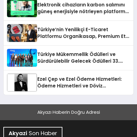
Elektronik cihazların karbon salımını
güneş enerjisiyle nötrleyen platform
Türkiye’ye açıldı
Türkiye’nin Yenilikçi E-Ticaret
Platformu Organikasap, Premium Et
ve Şarküteri Ürünlerini Tüketicilerle
Buluşturuyor
Türkiye Mükemmellik Ödülleri ve
Sürdürülebilir Gelecek Ödülleri 33.
Kalite Kongresi’nde sahiplerini buldu
Ezel Çep ve Ezel Ödeme Hizmetleri:
Ödeme Hizmetleri ve Döviz
Sektöründe Bir Başarı Hikayesi
Akyazı Haberin Doğru Adresi
Akyazi
Son Haber