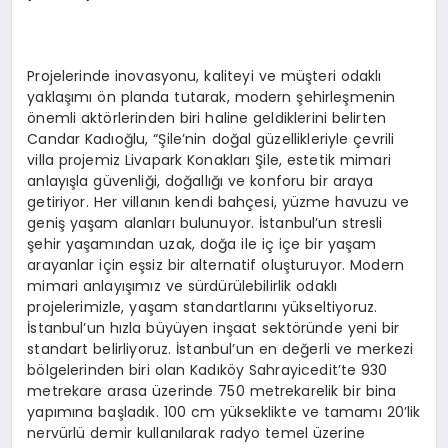
Projelerinde inovasyonu, kaliteyi ve müşteri odaklı
yaklaşımı ön planda tutarak, modern şehirleşmenin
önemli aktörlerinden biri haline geldiklerini belirten
Candar Kadıoğlu, “Şile’nin doğal güzellikleriyle çevrili
villa projemiz Livapark Konakları Şile, estetik mimari
anlayışla güvenliği, doğallığı ve konforu bir araya
getiriyor. Her villanın kendi bahçesi, yüzme havuzu ve
geniş yaşam alanları bulunuyor. İstanbul’un stresli
şehir yaşamından uzak, doğa ile iç içe bir yaşam
arayanlar için eşsiz bir alternatif oluşturuyor. Modern
mimari anlayışımız ve sürdürülebilirlik odaklı
projelerimizle, yaşam standartlarını yükseltiyoruz.
İstanbul’un hızla büyüyen inşaat sektöründe yeni bir
standart belirliyoruz. İstanbul’un en değerli ve merkezi
bölgelerinden biri olan Kadıköy Sahrayicedit’te 930
metrekare arasa üzerinde 750 metrekarelik bir bina
yapımına başladık. 100 cm yükseklikte ve tamamı 20’lik
nervürlü demir kullanılarak radyo temel üzerine