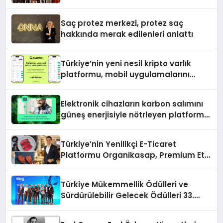
özel etkinlik
Saç protez merkezi, protez saç
hakkında merak edilenleri anlattı
Türkiye’nin yeni nesil kripto varlık
platformu, mobil uygulamalarını
devreye aldı
Elektronik cihazların karbon salımını
güneş enerjisiyle nötrleyen platform
Türkiye’ye açıldı
Türkiye’nin Yenilikçi E-Ticaret
Platformu Organikasap, Premium Et
ve Şarküteri Ürünlerini Tüketicilerle
Buluşturuyor
Türkiye Mükemmellik Ödülleri ve
Sürdürülebilir Gelecek Ödülleri 33.
Kalite Kongresi’nde sahiplerini buldu