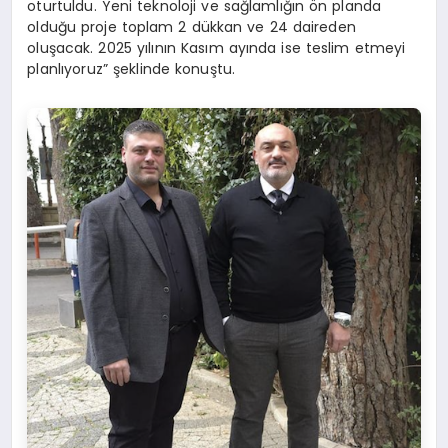
oturtuldu. Yeni teknoloji ve sağlamlığın ön planda
olduğu proje toplam 2 dükkan ve 24 daireden
oluşacak. 2025 yılının Kasım ayında ise teslim etmeyi
planlıyoruz” şeklinde konuştu.