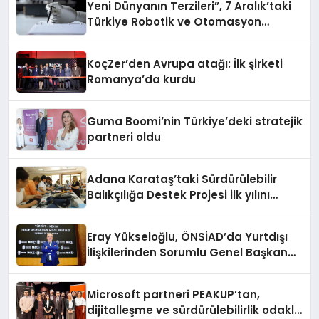
Yeni Dünyanın Terzileri”, 7 Aralık’taki
Türkiye Robotik ve Otomasyon
Zirvesi’nde, üçüncü kez bir araya
geliyor
KoçZer’den Avrupa atağı: İlk şirketi
Romanya’da kurdu
Guma Boomi’nin Türkiye’deki stratejik
partneri oldu
Adana Karataş’taki Sürdürülebilir
Balıkçılığa Destek Projesi ilk yılını
tamamladı
Eray Yükseloğlu, ÖNSİAD’da Yurtdışı
İlişkilerinden Sorumlu Genel Başkan
Yardımcısı Oldu
Microsoft partneri PEAKUP’tan,
dijitalleşme ve sürdürülebilirlik odaklı