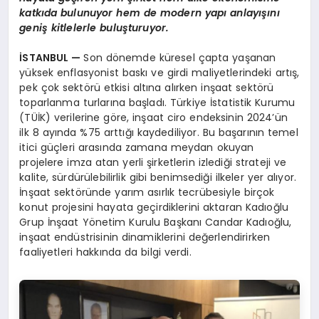
katkıda bulunuyor hem de modern yapı anlayışını
geniş kitlelerle buluşturuyor.
İSTANBUL
—
Son dönemde küresel çapta yaşanan
yüksek enflasyonist baskı ve girdi maliyetlerindeki artış,
pek çok sektörü etkisi altına alırken inşaat sektörü
toparlanma turlarına başladı. Türkiye İstatistik Kurumu
(TÜİK) verilerine göre, inşaat ciro endeksinin 2024’ün
ilk 8 ayında %75 arttığı kaydediliyor. Bu başarının temel
itici güçleri arasında zamana meydan okuyan
projelere imza atan yerli şirketlerin izlediği strateji ve
kalite, sürdürülebilirlik gibi benimsediği ilkeler yer alıyor.
İnşaat sektöründe yarım asırlık tecrübesiyle birçok
konut projesini hayata geçirdiklerini aktaran Kadıoğlu
Grup İnşaat Yönetim Kurulu Başkanı Candar Kadıoğlu,
inşaat endüstrisinin dinamiklerini değerlendirirken
faaliyetleri hakkında da bilgi verdi.