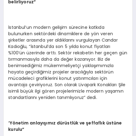
belirliyoruz”
İstanbul’un modern gelişim sürecine katkıda
bulunurken sektördeki dinamiklere de yön veren
şirketler arasında yer aldıklarını vurgulayan Candar
Kadıoğlu, “İstanbul’da son 5 yılda konut fiyatları
%100’ün üzerinde arttı. Sektör rekabetin her geçen gün
tırmanmasıyla daha da değer kazanıyor. Biz de
benimsediğimiz mükemmeliyetçi yaklaşımımızla
hayata geçirdiğimiz projeler aracılığıyla sektörün
mücadeleci grafiklerini konut yatırımcıları için
avantaja çeviriyoruz. Son olarak Livapark Konakları Şile
isimli büyük ilgi gören projelerimizle modern yaşamın
standartlarını yeniden tanımlıyoruz” dedi.
“
Y
ö
netim anlayışımız dürüstlük ve şeffaflık üstüne
kurulu”