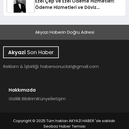
Ezel Çep ve Ezel Ödeme Hizmetleri:
Ödeme Hizmetleri ve Döviz
Sektöründe Bir Başarı Hikayesi
Akyazı Haberin Doğru Adresi
Akyazi
Son Haber
Reklam & İşbirliği:
habersonuclari@gmail.com
Hakkımızda
Gizlilik Bildirimi
Künye
İletişim
Copyright © 2025 Tüm hakları AKYAZI HABER 'de saklıdır.
Seobaz Haber Teması