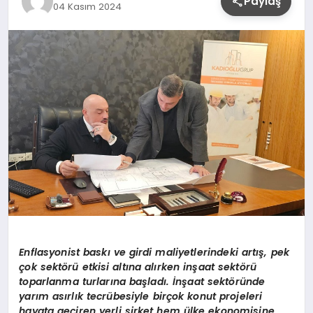
Paylaş
04 Kasım 2024
YAŞAM
Enflasyonist baskı ve girdi maliyetlerindeki artış, pek
çok sekt
ö
rü etkisi altı
na al
ı
rken in
şaat sekt
ö
rü
toparlanma turlarına başladı. İnşaat sekt
ö
ründe
yarı
m as
ırlık tecrübesiyle birçok konut projeleri
hayata geçiren yerli şirket
hem
ülke ekonomisine