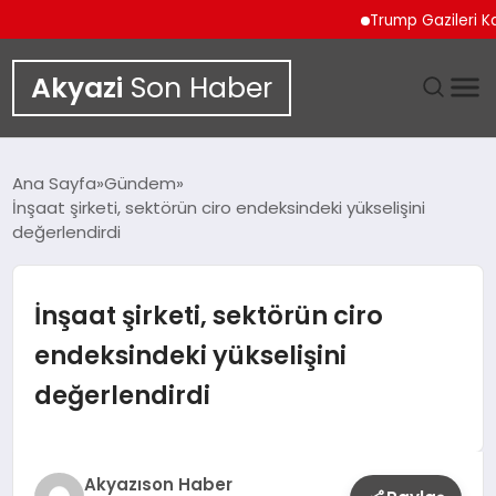
Trump Gazileri Kamyon Ş
Akyazi
Son Haber
GÜNDEM
Ana Sayfa
Gündem
İnşaat şirketi, sektörün ciro endeksindeki yükselişini
SIYASET
değerlendirdi
DÜNYA
İnşaat şirketi, sektörün ciro
EKONOMI
endeksindeki yükselişini
değerlendirdi
SPOR
TEKNOLOJI
Akyazıson Haber