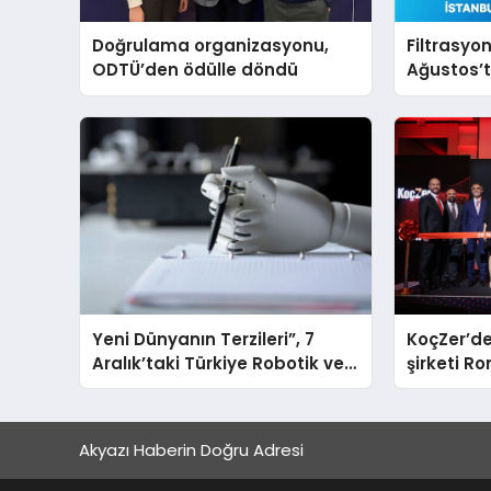
Doğrulama organizasyonu,
Filtrasyo
ODTÜ’den ödülle döndü
Ağustos’t
buluşaca
Yeni Dünyanın Terzileri”, 7
KoçZer’de
Aralık’taki Türkiye Robotik ve
şirketi 
Otomasyon Zirvesi’nde,
üçüncü kez bir araya geliyor
Akyazı Haberin Doğru Adresi