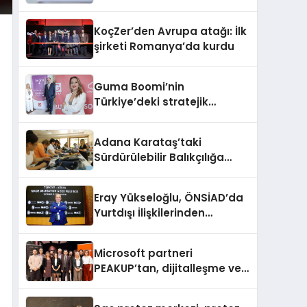
ve Otomasyon Zirvesi’nde,
üçüncü kez bir araya geliyor
KoçZer’den Avrupa atağı: İlk
şirketi Romanya’da kurdu
Guma Boomi’nin
Türkiye’deki stratejik
partneri oldu
Adana Karataş’taki
Sürdürülebilir Balıkçılığa
Destek Projesi ilk yılını
tamamladı
Eray Yükseloğlu, ÖNSİAD’da
Yurtdışı İlişkilerinden
Sorumlu Genel Başkan
Yardımcısı Oldu
Microsoft partneri
PEAKUP’tan, dijitalleşme ve
sürdürülebilirlik odaklı özel
etkinlik