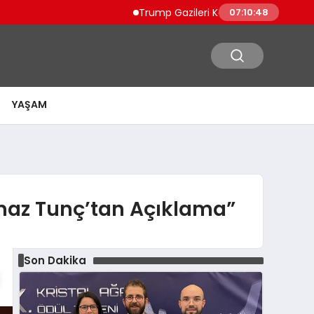
Trump Gazileri Kamyon Şoförü Yapacak 
07:10:49
YAŞAM
ılmaz Tunç’tan Açıklama”
Son Dakika