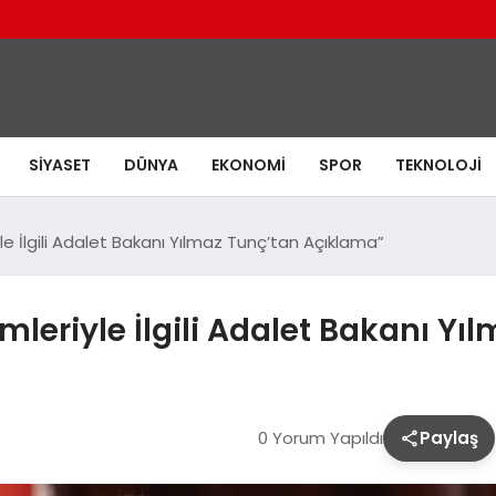
SIYASET
DÜNYA
EKONOMI
SPOR
TEKNOLOJI
le İlgili Adalet Bakanı Yılmaz Tunç’tan Açıklama”
mleriyle İlgili Adalet Bakanı Y
0 Yorum Yapıldı
Paylaş