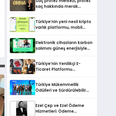
Saç protez merkezi, protez
saç hakkında merak
edilenleri anlattı
Türkiye’nin yeni nesil kripto
varlık platformu, mobil
uygulamalarını devreye aldı
Elektronik cihazların karbon
salımını güneş enerjisiyle
nötrleyen platform
Türkiye’ye açıldı
Türkiye’nin Yenilikçi E-
Ticaret Platformu
Organikasap, Premium Et ve
Şarküteri Ürünlerini
Türkiye Mükemmellik
Tüketicilerle Buluşturuyor
Ödülleri ve Sürdürülebilir
Gelecek Ödülleri 33. Kalite
Kongresi’nde sahiplerini
Ezel Çep ve Ezel Ödeme
buldu
Hizmetleri: Ödeme