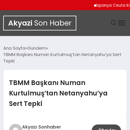
İspanya Ceuta Kıyıların
Akyazi
Son Haber
GÜNDEM
Ana Sayfa
Gündem
TBMM Başkanı Numan Kurtulmuş’tan Netanyahu’ya Sert
SIYASET
Tepki
DÜNYA
TBMM Başkanı Numan
EKONOMI
Kurtulmuş’tan Netanyahu’ya
Sert Tepki
SPOR
TEKNOLOJI
Akyazı Sonhaber