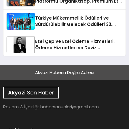
Platformu Organikasap, Premium Et
ve Şarküteri Ürünlerini Tüketicilerle
Buluşturuyor
Türkiye Mükemmellik Ödülleri ve
Sürdürülebilir Gelecek Ödülleri 33.
Kalite Kongresi’nde sahiplerini buldu
Ezel Çep ve Ezel Ödeme Hizmetleri:
Ödeme Hizmetleri ve Döviz
Sektöründe Bir Başarı Hikayesi
Akyazı Haberin Doğru Adresi
Akyazi
Son Haber
Reklam & İşbirliği:
habersonuclari@gmail.com