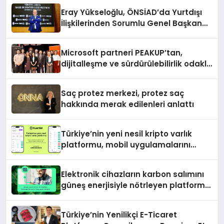
Eray Yükseloğlu, ÖNSİAD’da Yurtdışı
İlişkilerinden Sorumlu Genel Başkan
Yardımcısı Oldu
Microsoft partneri PEAKUP’tan,
dijitalleşme ve sürdürülebilirlik odaklı
özel etkinlik
Saç protez merkezi, protez saç
hakkında merak edilenleri anlattı
Türkiye’nin yeni nesil kripto varlık
platformu, mobil uygulamalarını
devreye aldı
Elektronik cihazların karbon salımını
güneş enerjisiyle nötrleyen platform
Türkiye’ye açıldı
Türkiye’nin Yenilikçi E-Ticaret