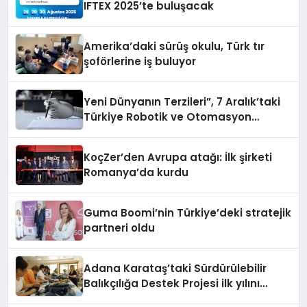
IFTEX 2025’te buluşacak
Amerika’daki sürüş okulu, Türk tır
şoförlerine iş buluyor
Yeni Dünyanın Terzileri”, 7 Aralık’taki
Türkiye Robotik ve Otomasyon
Zirvesi’nde, üçüncü kez bir araya
geliyor
KoçZer’den Avrupa atağı: İlk şirketi
Romanya’da kurdu
Guma Boomi’nin Türkiye’deki stratejik
partneri oldu
Adana Karataş’taki Sürdürülebilir
Balıkçılığa Destek Projesi ilk yılını
tamamladı