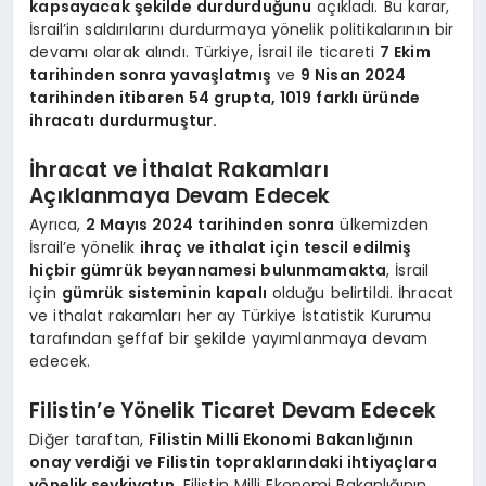
kapsayacak şekilde durdurduğunu
açıkladı. Bu karar,
İsrail’in saldırılarını durdurmaya yönelik politikalarının bir
devamı olarak alındı. Türkiye, İsrail ile ticareti
7 Ekim
tarihinden sonra yavaşlatmış
ve
9 Nisan 2024
tarihinden itibaren 54 grupta, 1019 farklı üründe
ihracatı durdurmuştur.
İhracat ve İthalat Rakamları
Açıklanmaya Devam Edecek
Ayrıca,
2 Mayıs 2024 tarihinden sonra
ülkemizden
İsrail’e yönelik
ihraç ve ithalat için tescil edilmiş
hiçbir gümrük beyannamesi bulunmamakta
, İsrail
için
gümrük sisteminin kapalı
olduğu belirtildi. İhracat
ve ithalat rakamları her ay Türkiye İstatistik Kurumu
tarafından şeffaf bir şekilde yayımlanmaya devam
edecek.
Filistin’e Yönelik Ticaret Devam Edecek
Diğer taraftan,
Filistin Milli Ekonomi Bakanlığının
onay verdiği ve Filistin topraklarındaki ihtiyaçlara
yönelik sevkiyatın
, Filistin Milli Ekonomi Bakanlığının