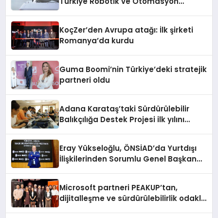
Türkiye Robotik ve Otomasyon
Zirvesi’nde, üçüncü kez bir araya
geliyor
KoçZer’den Avrupa atağı: İlk şirketi
Romanya’da kurdu
Guma Boomi’nin Türkiye’deki stratejik
partneri oldu
Adana Karataş’taki Sürdürülebilir
Balıkçılığa Destek Projesi ilk yılını
tamamladı
Eray Yükseloğlu, ÖNSİAD’da Yurtdışı
İlişkilerinden Sorumlu Genel Başkan
Yardımcısı Oldu
Microsoft partneri PEAKUP’tan,
dijitalleşme ve sürdürülebilirlik odaklı
özel etkinlik