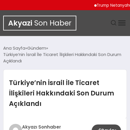
Trump Netanyahu Görüş
Akyazi
Son Haber
GÜNDEM
Ana Sayfa
Gündem
Türkiye’nin İsrail İle Ticaret İlişkileri Hakkındaki Son Durum
SIYASET
Açıklandı
DÜNYA
Türkiye’nin İsrail İle Ticaret
EKONOMI
İlişkileri Hakkındaki Son Durum
Açıklandı
SPOR
TEKNOLOJI
Akyazı Sonhaber