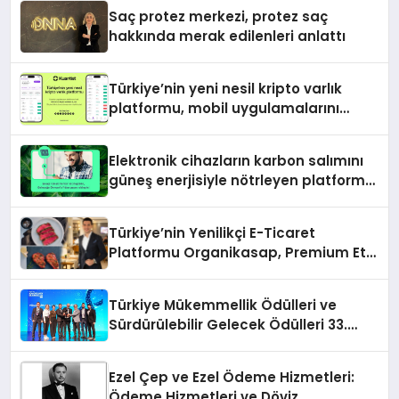
Saç protez merkezi, protez saç
hakkında merak edilenleri anlattı
Türkiye’nin yeni nesil kripto varlık
platformu, mobil uygulamalarını
devreye aldı
Elektronik cihazların karbon salımını
güneş enerjisiyle nötrleyen platform
Türkiye’ye açıldı
Türkiye’nin Yenilikçi E-Ticaret
Platformu Organikasap, Premium Et
ve Şarküteri Ürünlerini Tüketicilerle
Buluşturuyor
Türkiye Mükemmellik Ödülleri ve
Sürdürülebilir Gelecek Ödülleri 33.
Kalite Kongresi’nde sahiplerini buldu
Ezel Çep ve Ezel Ödeme Hizmetleri:
Ödeme Hizmetleri ve Döviz