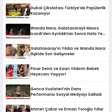
Dubai Çikolatası Türkiye’de Popülerlik
Kazanıyor
Wanda Nara, Galatasaraylı Mauro
Icardi’den Ayrıldıktan Sonra Hızla Yeni
Aşka Yelken Açtı
Galatasaray’ın Yıldızı ve Wanda Nara:
İlişkide Son Gelişmeler
Pınar Deniz ve Kaan Yıldırım Bebek
Heyecanı Yaşıyor!
Gonca Vuslateri’nin Dans
Performansı Sosyal Medyayı Salladı
Ahmet Çakar ve Erman Toroğlu Yıllar