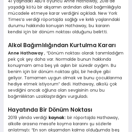
41 yaşındaki ABD’li oyuncu Anne Hathaway, 2018’de
yaşadığı kötü bir akşamın ardından alkol bağımlılığıyla
mücadele etmeye karar verdiğini açıkladı. New York
Times’a verdiği röportajda sağlığı ve kırklı yaşlarındaki
durumu hakkında konuşan Hathaway, bu kararın
kendisi için bir dönüm noktası olduğunu belirtti.
Alkol Bağımlılığından Kurtulma Kararı
Anne Hathaway
, “Dönüm noktası olarak tanımladığım
pek çok şey daha var. Normalde bunun hakkında
konuşmam ama beş yılı aşkın bir süredir ayığım. Bu
benim için bir dönüm noktası gibi, bir hediye gibi
geliyor. Tamamen uygun olmak ve bunu çocuklarıma
hediye etmek istiyorum” dedi. Hathaway, alkolü çok
sevdiğini ancak oğluna olan sevgisinin onu bu
bağımlılıktan uzaklaştırdığını vurguladı.
Hayatında Bir Dönüm Noktası
2019 yılında verdiği
kaynak:
bir röportajda Hathaway,
alkolle arasına mesafe koyma kararını şu sözlerle
anlatmıştı: “En son akşamdan kalma olduğumda beş