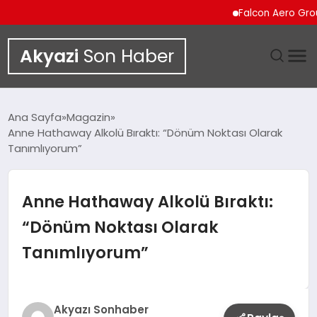
Falcon Aero Group, Kür
Akyazi
Son Haber
GÜNDEM
Ana Sayfa
Magazin
Anne Hathaway Alkolü Bıraktı: “Dönüm Noktası Olarak
SIYASET
Tanımlıyorum”
DÜNYA
Anne Hathaway Alkolü Bıraktı:
EKONOMI
“Dönüm Noktası Olarak
Tanımlıyorum”
SPOR
TEKNOLOJI
Akyazı Sonhaber