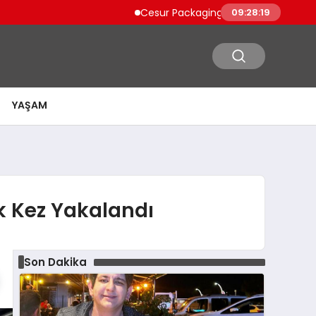
Cesur Packaging, Mısır’daki Üretim Üssün
09:28:20
YAŞAM
lk Kez Yakalandı
Son Dakika