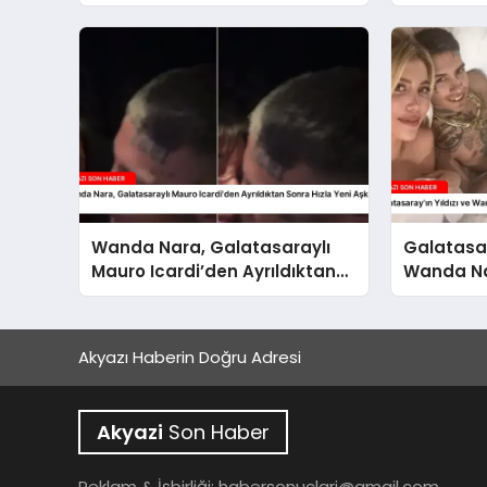
Gizemli İlişkiler
Wanda Nara, Galatasaraylı
Galatasar
Mauro Icardi’den Ayrıldıktan
Wanda Nar
Sonra Hızla Yeni Aşka Yelken
Gelişmele
Açtı
Akyazı Haberin Doğru Adresi
Akyazi
Son Haber
Reklam & İşbirliği:
habersonuclari@gmail.com