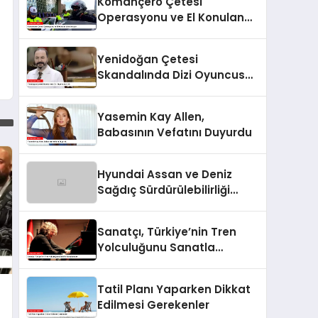
Komançero Çetesi
Operasyonu ve El Konulan
Lüks Araçlar
Yenidoğan Çetesi
Skandalında Dizi Oyuncusu
Çıktı
Yasemin Kay Allen,
Babasının Vefatını Duyurdu
Hyundai Assan ve Deniz
Sağdıç Sürdürülebilirliği
Sanata Dönüştürüyor.
Sanatçı, Türkiye’nin Tren
Yolculuğunu Sanatla
Buluşturacak
Tatil Planı Yaparken Dikkat
Edilmesi Gerekenler