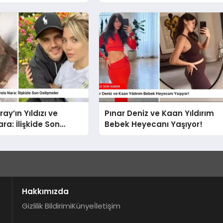
ay’ın Yıldızı ve
Pınar Deniz ve Kaan Yıldırım
a: İlişkide Son
Bebek Heyecanı Yaşıyor!
r
Hakkımızda
Gizlilik Bildirimi
Künye
İletişim