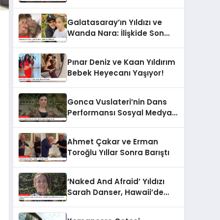
Sonra Hızla Yeni Aşka Yelken
Açtı
Galatasaray’ın Yıldızı ve
Wanda Nara: İlişkide Son
Gelişmeler
Pınar Deniz ve Kaan Yıldırım
Bebek Heyecanı Yaşıyor!
Gonca Vuslateri’nin Dans
Performansı Sosyal Medyayı
Salladı
Ahmet Çakar ve Erman
Toroğlu Yıllar Sonra Barıştı
‘Naked And Afraid’ Yıldızı
Sarah Danser, Hawaii’de
Geçirdiği Kazada Hayatını
Kaybetti