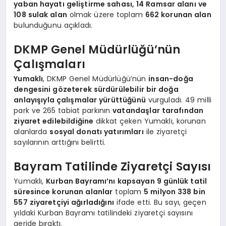
yaban hayatı geliştirme sahası, 14 Ramsar alanı ve
108 sulak alan
olmak üzere toplam
662 korunan alan
bulunduğunu açıkladı.
DKMP Genel Müdürlüğü’nün
Çalışmaları
Yumaklı
, DKMP Genel Müdürlüğü’nün
insan-doğa
dengesini gözeterek sürdürülebilir bir doğa
anlayışıyla çalışmalar yürüttüğünü
vurguladı. 49 milli
park ve 265 tabiat parkının
vatandaşlar tarafından
ziyaret edilebildiğine
dikkat çeken Yumaklı, korunan
alanlarda
sosyal donatı yatırımları
ile ziyaretçi
sayılarının arttığını belirtti.
Bayram Tatilinde Ziyaretçi Sayısı
Yumaklı,
Kurban Bayramı’nı kapsayan 9 günlük tatil
süresince korunan alanlar
toplam
5 milyon 338 bin
557 ziyaretçiyi ağırladığını
ifade etti. Bu sayı, geçen
yıldaki Kurban Bayramı tatilindeki ziyaretçi sayısını
geride bıraktı.