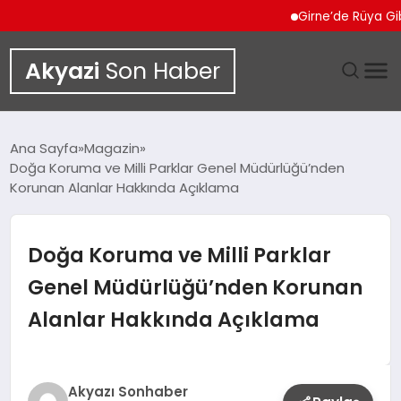
Girne’de Rüya Gibi Villa
Akyazi
Son Haber
GÜNDEM
Ana Sayfa
Magazin
Doğa Koruma ve Milli Parklar Genel Müdürlüğü’nden
SIYASET
Korunan Alanlar Hakkında Açıklama
DÜNYA
Doğa Koruma ve Milli Parklar
EKONOMI
Genel Müdürlüğü’nden Korunan
Alanlar Hakkında Açıklama
SPOR
TEKNOLOJI
Akyazı Sonhaber