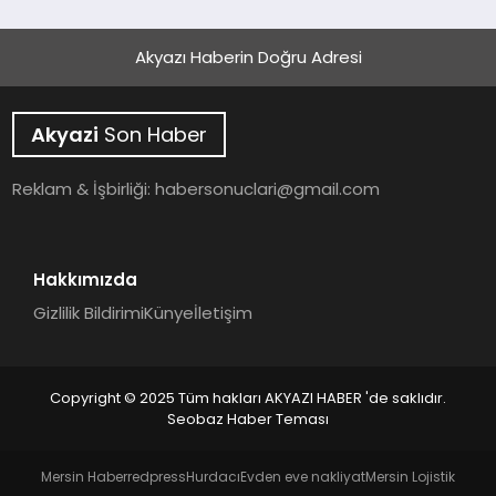
Akyazı Haberin Doğru Adresi
Akyazi
Son Haber
Reklam & İşbirliği:
habersonuclari@gmail.com
Hakkımızda
Gizlilik Bildirimi
Künye
İletişim
Copyright © 2025 Tüm hakları AKYAZI HABER 'de saklıdır.
Seobaz Haber Teması
Mersin Haber
redpress
Hurdacı
Evden eve nakliyat
Mersin Lojistik