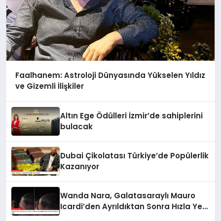
Faalhanem: Astroloji Dünyasında Yükselen Yıldız
ve Gizemli İlişkiler
Altın Ege Ödülleri İzmir’de sahiplerini
bulacak
Dubai Çikolatası Türkiye’de Popülerlik
Kazanıyor
Wanda Nara, Galatasaraylı Mauro
Icardi’den Ayrıldıktan Sonra Hızla Yeni
Aşka Yelken Açtı