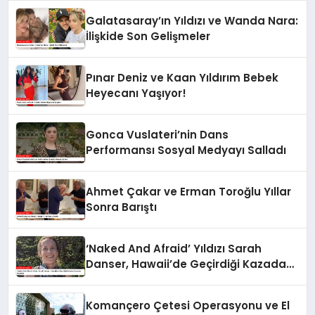
Galatasaray’ın Yıldızı ve Wanda Nara:
İlişkide Son Gelişmeler
Pınar Deniz ve Kaan Yıldırım Bebek
Heyecanı Yaşıyor!
Gonca Vuslateri’nin Dans
Performansı Sosyal Medyayı Salladı
Ahmet Çakar ve Erman Toroğlu Yıllar
Sonra Barıştı
‘Naked And Afraid’ Yıldızı Sarah
Danser, Hawaii’de Geçirdiği Kazada
Hayatını Kaybetti
Komançero Çetesi Operasyonu ve El