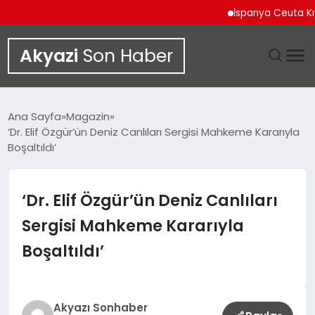
İspanya Ceuta Kıyıların
Akyazi
Son Haber
GÜNDEM
Ana Sayfa
Magazin
‘Dr. Elif Özgür’ün Deniz Canlıları Sergisi Mahkeme Kararıyla
SIYASET
Boşaltıldı’
DÜNYA
‘Dr. Elif Özgür’ün Deniz Canlıları
EKONOMI
Sergisi Mahkeme Kararıyla
Boşaltıldı’
SPOR
TEKNOLOJI
Akyazı Sonhaber