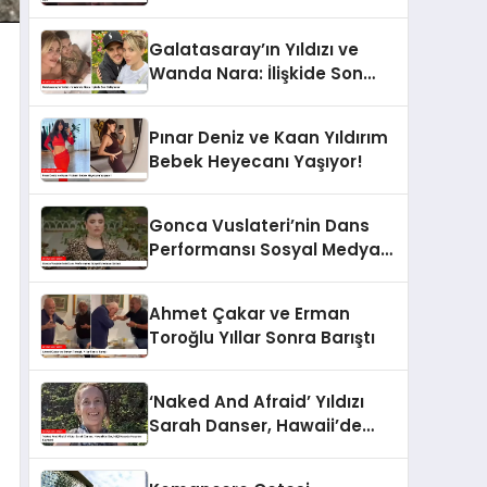
Sonra Hızla Yeni Aşka Yelken
Açtı
Galatasaray’ın Yıldızı ve
Wanda Nara: İlişkide Son
Gelişmeler
Pınar Deniz ve Kaan Yıldırım
Bebek Heyecanı Yaşıyor!
Gonca Vuslateri’nin Dans
Performansı Sosyal Medyayı
Salladı
Ahmet Çakar ve Erman
Toroğlu Yıllar Sonra Barıştı
‘Naked And Afraid’ Yıldızı
Sarah Danser, Hawaii’de
Geçirdiği Kazada Hayatını
Kaybetti