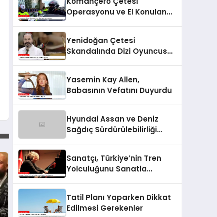
Komançero Çetesi
Operasyonu ve El Konulan
Lüks Araçlar
Yenidoğan Çetesi
Skandalında Dizi Oyuncusu
Çıktı
Yasemin Kay Allen,
Babasının Vefatını Duyurdu
Hyundai Assan ve Deniz
Sağdıç Sürdürülebilirliği
Sanata Dönüştürüyor.
Sanatçı, Türkiye’nin Tren
Yolculuğunu Sanatla
Buluşturacak
Tatil Planı Yaparken Dikkat
Edilmesi Gerekenler