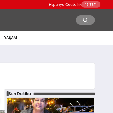
İspanya Ceuta Kıyılarında Binlerce Göçmen 
12:33:12
YAŞAM
Son Dakika