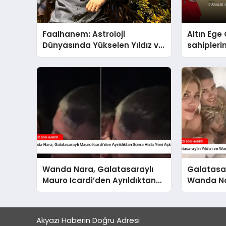
Faalhanem: Astroloji
Altın Ege 
Dünyasında Yükselen Yıldız ve
sahipleri
Gizemli İlişkiler
Wanda Nara, Galatasaraylı
Galatasar
Mauro Icardi’den Ayrıldıktan
Wanda Nar
Sonra Hızla Yeni Aşka Yelken
Gelişmele
Açtı
Akyazı Haberin Doğru Adresi