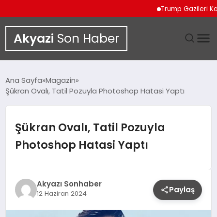
Trump Gazileri Kamyo
Akyazi
Son Haber
GÜNDEM
Ana Sayfa
Magazin
Şükran Ovalı, Tatil Pozuyla Photoshop Hatasi Yaptı
SIYASET
DÜNYA
Şükran Ovalı, Tatil Pozuyla
Photoshop Hatasi Yaptı
EKONOMI
SPOR
Akyazı Sonhaber
Paylaş
12 Haziran 2024
TEKNOLOJI