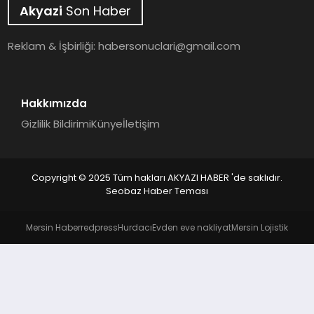
YAŞAM
Akyazi
Son Haber
Reklam & İşbirliği:
habersonuclari@gmail.com
Hakkımızda
Gizlilik Bildirimi
Künye
İletişim
Copyright © 2025 Tüm hakları AKYAZI HABER 'de saklıdır.
Seobaz Haber Teması
Mersin Haber
redpress
Hurdacı
Evden eve nakliyat
Mersin Lojistik