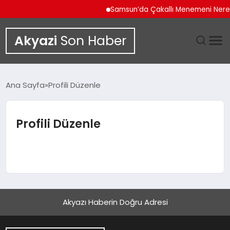
Samsun’da Çakallı Menemeni Nered
Akyazi
Son Haber
GÜNDEM
Ana Sayfa
Profili Düzenle
SIYASET
Profili Düzenle
DÜNYA
EKONOMI
SPOR
Akyazı Haberin Doğru Adresi
TEKNOLOJI