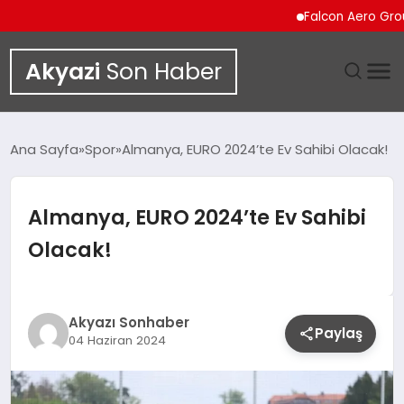
Falcon Aero Group, Kür
Akyazi
Son Haber
GÜNDEM
Ana Sayfa
Spor
Almanya, EURO 2024’te Ev Sahibi Olacak!
SIYASET
Almanya, EURO 2024’te Ev Sahibi
DÜNYA
Olacak!
EKONOMI
SPOR
Akyazı Sonhaber
Paylaş
04 Haziran 2024
TEKNOLOJI