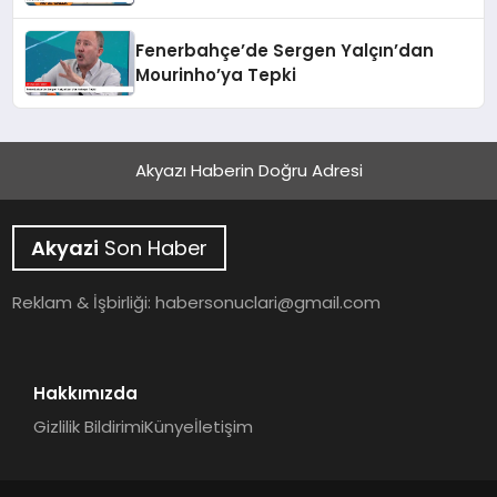
Madrid Marşı Söyledi
Fenerbahçe’de Sergen Yalçın’dan
Mourinho’ya Tepki
Akyazı Haberin Doğru Adresi
Akyazi
Son Haber
Reklam & İşbirliği:
habersonuclari@gmail.com
Hakkımızda
Gizlilik Bildirimi
Künye
İletişim