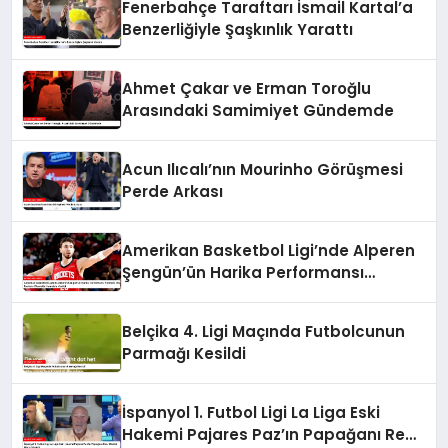
Fenerbahçe Taraftarı İsmail Kartal’a
Benzerliğiyle Şaşkınlık Yarattı
Ahmet Çakar ve Erman Toroğlu
Arasındaki Samimiyet Gündemde
Acun Ilıcalı’nın Mourinho Görüşmesi
Perde Arkası
Amerikan Basketbol Ligi’nde Alperen
Şengün’ün Harika Performansı
Yetmedi, Houston Rockets Charlotte
Hornets’a Yenildi
Belçika 4. Ligi Maçında Futbolcunun
Parmağı Kesildi
İspanyol 1. Futbol Ligi La Liga Eski
Hakemi Pajares Paz’ın Papağanı Real