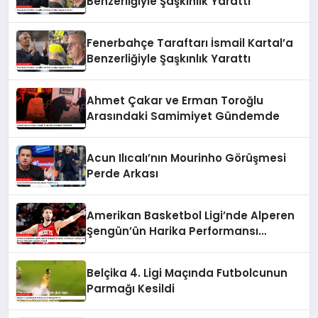
Benzerliğiyle Şaşkınlık Yarattı
Fenerbahçe Taraftarı İsmail Kartal’a
Benzerliğiyle Şaşkınlık Yarattı
Ahmet Çakar ve Erman Toroğlu
Arasındaki Samimiyet Gündemde
Acun Ilıcalı’nın Mourinho Görüşmesi
Perde Arkası
Amerikan Basketbol Ligi’nde Alperen
Şengün’ün Harika Performansı
Yetmedi, Houston Rockets Charlotte
Hornets’a Yenildi
Belçika 4. Ligi Maçında Futbolcunun
Parmağı Kesildi