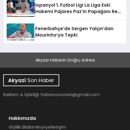
İspanyol 1. Futbol Ligi La Liga Eski
Hakemi Pajares Paz’ın Papağanı Real
Madrid Marşı Söyledi
Fenerbahçe’de Sergen Yalçın’dan
Mourinho’ya Tepki
Akyazı Haberin Doğru Adresi
Akyazi
Son Haber
Reklam & İşbirliği:
habersonuclari@gmail.com
Hakkımızda
Gizlilik Bildirimi
Künye
İletişim