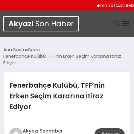
İran Sözcüsü Bekayi İn
Akyazi
Son Haber
GÜNDEM
Ana Sayfa
Spor
Fenerbahçe Kulübü, TFF’nin Erken Seçim Kararına İtiraz
SIYASET
Ediyor
DÜNYA
Fenerbahçe Kulübü, TFF’nin
EKONOMI
Erken Seçim Kararına İtiraz
Ediyor
SPOR
TEKNOLOJI
Akyazı Sonhaber