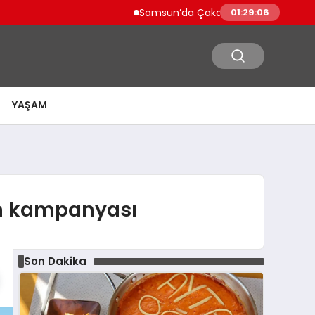
Samsun’da Çakallı Menemeni Nerede Yenir?
01:29:07
YAŞAM
rim kampanyası
Son Dakika