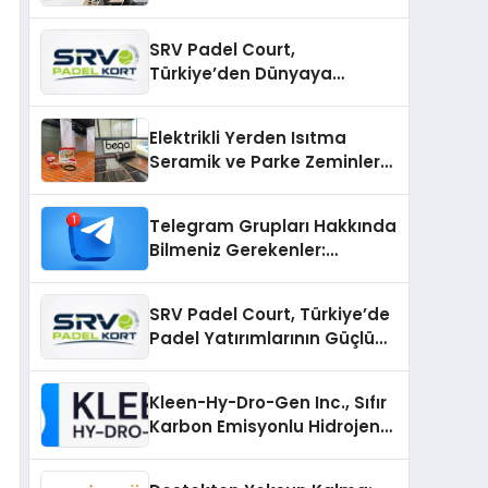
SRV Padel Court,
Türkiye’den Dünyaya
Uzanan Padel Kort
Üretiminde Güvenin Adresi
Elektrikli Yerden Isıtma
Seramik ve Parke Zeminler
İçin En Verimli Çözümler
Telegram Grupları Hakkında
Bilmeniz Gerekenler:
Telegram Topluluklarını
Daha Hızlı Karşılaştırın
SRV Padel Court, Türkiye’de
Padel Yatırımlarının Güçlü
Markası Olmayı Sürdürüyor
Kleen-Hy-Dro-Gen Inc., Sıfır
Karbon Emisyonlu Hidrojen
Isıtma Teknolojisinde ISO ve
TSSA Düzenleyici Onaylarını