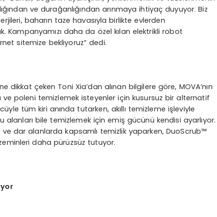
ırlığından ve durağanlığından arınmaya ihtiyaç duyuyor. Biz
erjileri, baharın taze havasıyla birlikte evlerden
k. Kampanyamızı daha da özel kılan elektrikli robot
rnet sitemize bekliyoruz” dedi.
ne dikkat çeken Toni Xia’dan alınan bilgilere göre, MOVA’nın
 ve poleni temizlemek isteyenler için kusursuz bir alternatif
üyle tüm kiri anında tutarken, akıllı temizleme işleviyle
ytu alanları bile temizlemek için emiş gücünü kendisi ayarlıyor.
 ve dar alanlarda kapsamlı temizlik yaparken, DuoScrub™
eminleri daha pürüzsüz tutuyor.
iyor