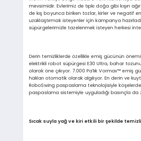
mevsimidir. Evlerimiz de tıpkı doğa gibi kışın ağ
de kış boyunca biriken tozlar, kirler ve negatif en
uzaklaştırmak isteyenler için kampanya hazırladı
süpürgelerimizle tazelenmek isteyen herkesi inte
Derin temizliklerde özellikle emiş gücünün önemi
elektrikli robot süpürgesi E30 Ultra, bahar tozunu
olarak öne çıkıyor. 7.000 Pa’lık Vormax™ emiş güc
halıları otomatik olarak algılıyor. En derin ve ku
RoboSwing paspaslama teknolojisiyle köşelerde
paspaslama sistemiyle uyguladığı basınçla da z
Sıcak suyla yağ ve kiri etkili bir şekilde temizl