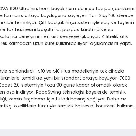
VA S20 Ultra’nın, hem büyük hem de ince toz parçacıklarını
r performans ortaya koyduğunu söyleyen Ton Xia, “60 derece
 şekilde temizliyor. Çift kauçuk fırça sistemiyle saç ve tüylerin
yle toz haznesini boşaltma, paspas kurutma ve su
lanıcı deneyimini en üst seviyeye çıkarıyor. 4 litrelik atık
gerek kalmadan uzun süre kullanılabiliyor” açıklamasını yaptı.
le sonlandırdı: “S10 ve S10 Plus modelleriyle tek cihazla
rünlerle temizlikte yeni bir standart ortaya koyuyor, 7000
lBoost 2.0 sistemiyle tozu 90 güne kadar otomatik olarak
n aza indiriyor. RoboSwing teknolojisi köşelerde temizlik
liği, zemin fırçalama için tutarlı basınç sağlıyor. Daha az
likçi özelliklerin tümüyle temizlik kalitesini korurken, kullanıcı