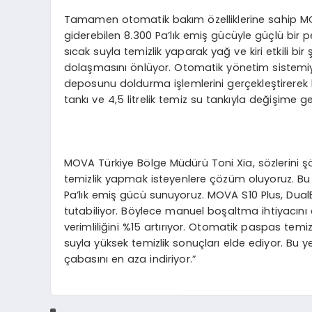
Tamamen otomatik bakım özelliklerine sahip MO
giderebilen 8.300 Pa’lık emiş gücüyle güçlü bi
sıcak suyla temizlik yaparak yağ ve kiri etkili bir
dolaşmasını önlüyor. Otomatik yönetim sistemi
deposunu doldurma işlemlerini gerçekleştirerek kul
tankı ve 4,5 litrelik temiz su tankıyla değişime 
MOVA Türkiye Bölge Müdürü Toni Xia, sözlerini şöy
temizlik yapmak isteyenlere çözüm oluyoruz. Bu ü
Pa’lık emiş gücü sunuyoruz. MOVA S10 Plus, Dua
tutabiliyor. Böylece manuel boşaltma ihtiyacını e
verimliliğini %15 artırıyor. Otomatik paspas temiz
suyla yüksek temizlik sonuçları elde ediyor. Bu yeni
çabasını en aza indiriyor.”