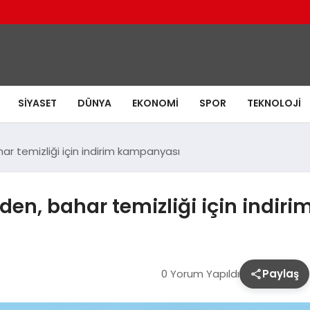
SIYASET
DÜNYA
EKONOMI
SPOR
TEKNOLOJI
har temizliği için indirim kampanyası
inden, bahar temizliği için indi
0 Yorum Yapıldı
Paylaş