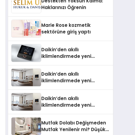
Destekten Yoksun Kalma:
Aldı
Haklarınızı Öğrenin
Marie Rose kozmetik
sektörüne giriş yaptı
Daikin’den akıllı
iklimlendirmede yeni
dönem: Madoka Plus
Türkiye’de
Daikin’den akıllı
iklimlendirmede yeni
dönem: Madoka Plus
Türkiye’de Daikin’in kullanıcı
Daikin’den akıllı
dostu tasarımıyla öne çıkan
iklimlendirmede yeni
Madoka ailesinin yeni nesil
dönem: Madoka Plus
teknolojilerle donatılmış son
Türkiye’de Daikin’in kullanıcı
modeli VRV kontrol ünitesi
Mutfak Dolabı Değişmeden
dostu tasarımıyla öne çıkan
Madoka Plus Türkiye’de
Mutfak Yenilenir mi? Düşük
Madoka ailesinin yeni nesil
satışa sunuldu. Tam