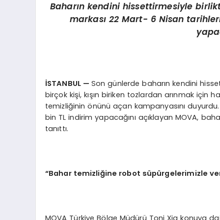
Baharın kendini hissettirmesiyle birlikt
markası 22 Mart- 6 Nisan tarihler
yapac
İSTANBUL —
Son günlerde baharın kendini hissett
birçok kişi, kışın biriken tozlardan arınmak için 
temizliğinin önünü açan kampanyasını duyurdu. 2
bin TL indirim yapacağını açıklayan MOVA, bahar
tanıttı.
“Bahar temizliğine robot süpürgelerimizle ver
MOVA Türkiye Bölge Müdürü Toni Xia konuya dair