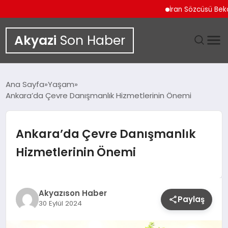
İran Sözcüsü Bekayi 
Akyazi
Son Haber
GÜNDEM
Ana Sayfa
Yaşam
Ankara’da Çevre Danışmanlık Hizmetlerinin Önemi
SIYASET
DÜNYA
Ankara’da Çevre Danışmanlık
Hizmetlerinin Önemi
EKONOMI
SPOR
Akyazıson Haber
Paylaş
30 Eylül 2024
TEKNOLOJI