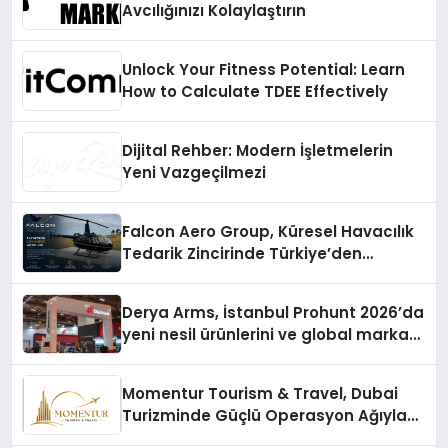
Avcılığınızı Kolaylaştırın
Unlock Your Fitness Potential: Learn
How to Calculate TDEE Effectively
Dijital Rehber: Modern İşletmelerin
Yeni Vazgeçilmezi
Falcon Aero Group, Küresel Havacılık
Tedarik Zincirinde Türkiye’den
Dünyaya Açılıyor
Derya Arms, İstanbul Prohunt 2026’da
yeni nesil ürünlerini ve global marka
vizyonunu sergiledi
Momentur Tourism & Travel, Dubai
Turizminde Güçlü Operasyon Ağıyla
Fark Yaratıyor