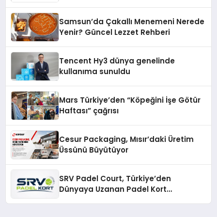
Fark Yaratıyor
Samsun’da Çakallı Menemeni Nerede
Yenir? Güncel Lezzet Rehberi
Tencent Hy3 dünya genelinde
kullanıma sunuldu
Mars Türkiye’den “Köpeğini İşe Götür
Haftası” çağrısı
Cesur Packaging, Mısır’daki Üretim
Üssünü Büyütüyor
SRV Padel Court, Türkiye’den
Dünyaya Uzanan Padel Kort
Üretiminde Güvenin Adresi