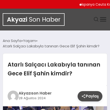
İspanya Ceuta Kıyıların
Akyazi
Son Haber
GÜNDEM
Ana Sayfa
Yaşam
Atarlı Salçacı Lakabıyla tanınan Gece Elif Şahin kimdir?
SIYASET
DÜNYA
Atarlı Salçacı Lakabıyla tanınan
Gece Elif Şahin kimdir?
EKONOMI
SPOR
Akyazıson Haber
Paylaş
28 Ağustos 2024
TEKNOLOJI