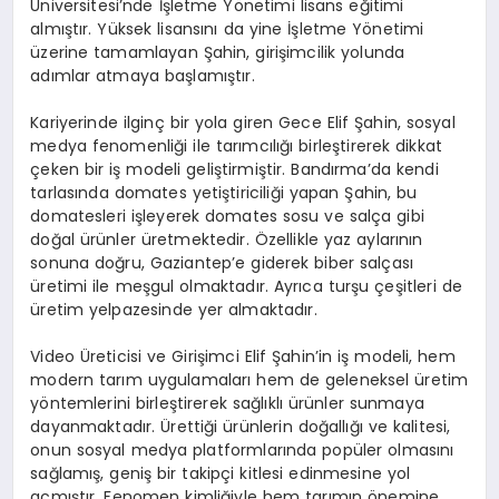
Üniversitesi’nde İşletme Yönetimi lisans eğitimi
almıştır. Yüksek lisansını da yine İşletme Yönetimi
üzerine tamamlayan Şahin, girişimcilik yolunda
adımlar atmaya başlamıştır.
Kariyerinde ilginç bir yola giren Gece Elif Şahin, sosyal
medya fenomenliği ile tarımcılığı birleştirerek dikkat
çeken bir iş modeli geliştirmiştir. Bandırma’da kendi
tarlasında domates yetiştiriciliği yapan Şahin, bu
domatesleri işleyerek domates sosu ve salça gibi
doğal ürünler üretmektedir. Özellikle yaz aylarının
sonuna doğru, Gaziantep’e giderek biber salçası
üretimi ile meşgul olmaktadır. Ayrıca turşu çeşitleri de
üretim yelpazesinde yer almaktadır.
Video Üreticisi ve Girişimci Elif Şahin’in iş modeli, hem
modern tarım uygulamaları hem de geleneksel üretim
yöntemlerini birleştirerek sağlıklı ürünler sunmaya
dayanmaktadır. Ürettiği ürünlerin doğallığı ve kalitesi,
onun sosyal medya platformlarında popüler olmasını
sağlamış, geniş bir takipçi kitlesi edinmesine yol
açmıştır. Fenomen kimliğiyle hem tarımın önemine