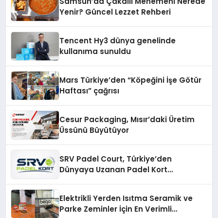
Samsun’da Çakallı Menemeni Nerede
Yenir? Güncel Lezzet Rehberi
Tencent Hy3 dünya genelinde
kullanıma sunuldu
Mars Türkiye’den “Köpeğini İşe Götür
Haftası” çağrısı
Cesur Packaging, Mısır’daki Üretim
Üssünü Büyütüyor
SRV Padel Court, Türkiye’den
Dünyaya Uzanan Padel Kort
Üretiminde Güvenin Adresi
Elektrikli Yerden Isıtma Seramik ve
Parke Zeminler İçin En Verimli