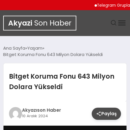
Telegram Grupları Hak
Akyazi
Son Haber
GÜNDEM
Ana Sayfa
Yaşam
Bitget Koruma Fonu 643 Milyon Dolara Yükseldi
SIYASET
DÜNYA
Bitget Koruma Fonu 643 Milyon
Dolara Yükseldi
EKONOMI
SPOR
Akyazıson Haber
Paylaş
10 Aralık 2024
TEKNOLOJI