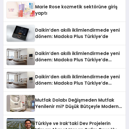
Marie Rose kozmetik sektörüne giriş
yaptı
Daikin’den akıllı iklimlendirmede yeni
dönem: Madoka Plus Türkiye’de
Daikin’den akıllı iklimlendirmede yeni
dönem: Madoka Plus Türkiye’de
Daikin’in kullanıcı dostu tasarımıyla
öne çıkan Madoka ailesinin yeni nesil
Daikin’den akıllı iklimlendirmede yeni
teknolojilerle donatılmış son modeli
dönem: Madoka Plus Türkiye’de
VRV kontrol ünitesi Madoka Plus
Daikin’in kullanıcı dostu tasarımıyla
Türkiye’de satışa sunuldu. Tam
öne çıkan Madoka ailesinin yeni nesil
dokunmatik ekranı, mobil uygulama
Mutfak Dolabı Değişmeden Mutfak
teknolojilerle donatılmış son modeli
desteği ve akıllı sensör entegrasyonu
Yenilenir mi? Düşük Bütçeyle Modern
VRV kontrol ünitesi Madoka Plus
sayesinde iklimlendirme sistemlerinin
Mutfak Yenileme Rehberi
Türkiye’de satışa sunuldu. Tam
yönetimini daha kolay, konforlu ve
dokunmatik ekranı, mobil uygulama
verimli hale getiriyor. Enerji
Türkiye ve Irak’taki Dev Projelerin
desteği ve akıllı sensör entegrasyonu