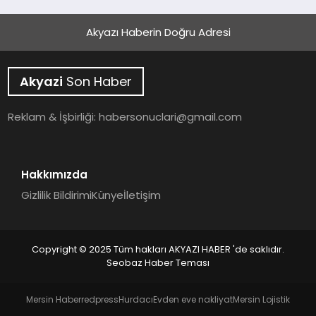
Akyazı Haberin Doğru Adresi
Akyazi
Son Haber
Reklam & İşbirliği:
habersonuclari@gmail.com
Hakkımızda
Gizlilik Bildirimi
Künye
İletişim
Copyright © 2025 Tüm hakları AKYAZI HABER 'de saklıdır.
Seobaz Haber Teması
Mersin Haber
redpress
Hurdacı
Evden eve nakliyat
Mersin Lojistik