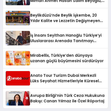
verimliliğini artırırken modern yaşam
Mimarı Ahmet Hasan Salim Beyoğlu,
sayesinde iklimlendirme sistemlerinin
alanlarında teknolojiyi estetik ile bulu
10 Milyon Metrekarelik “Al Yusuf
yönetimini daha kolay, konforlu ve
Holding Industrial City” Projesini
verimli hale getiriyor. Enerji
Beylikdüzü’nde Beylik İşkembe, 20
Hayata Geçirecek
verimliliğini artırırken modern yaşam
Yıldır Kalite ve Lezzetin Değişmeyen
alanlarında teknolojiyi estetik ile bulu
Adresi
İş İnsanı Seyithan Hanoğlu Türkiye’yi
Uluslararası Arenada Tanıtmayı
Hedefliyor
Mirabellix, Türkiye’den dünyaya
uzanan güçlü büyümesini sürdürüyor
Anato Tour Turizm Dubai Merkezli
Lüks Seyahat Hizmetleriyle Küresel
Turizmde Öne Çıkıyor
Avrupa Birliği’nin Türk Ceza Hukukuna
Bakışı: Canan Yılmaz ile Özel Röportaj