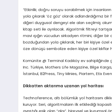
“Etkinlik; doğru soruyu sorabilmek için insanları
yola çıkarak ‘öz göz’ olarak adlandırdığımız bir fi
diğeri duygusal dengeyi ele alan seçilmiş okum
kitap seti ile ayrılacak. Algoritmik filtreyi tartı
mavi ışığın vücudun sirkadyen ritmini, diğer bi
bozduğundan yola çıkılarak, her biri kişiye özel 
öze dönüşü sembolize eden kişiye özel kılıflar 
Komünite @ Terminal Kadıköy ev sahipliğinde ge
Inc. Türkiye, Mothers Life Magazine, Bilge Karg
İstanbul, B2Press, Tiny Minies, Piartem, Etix Eve
Dikkatten aktarıma uzanan yol haritası
Technoference, altı bölümlük yol haritasını dikka
kuruyor. Seri, algoritmaların ilk etkilediği kapas
ayrıştığı eşik olan “algı”, bireysel ve kurumsal ön