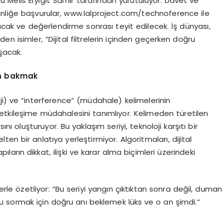
 Melis Eryiğit Samir tarafından yürütülüyor. Davet ve
etkinliğe başvurular, www.lalproject.com/technoference ile
ak ve değerlendirme sonrası teyit edilecek. İş dünyası,
rden isimler, “Dijital filtrelerin içinden geçerken doğru
şacak.
an bakmak
i) ve “interference” (müdahale) kelimelerinin
sı etkileşime müdahalesini tanımlıyor. Kelimeden türetilen
ını oluşturuyor. Bu yaklaşım seriyi, teknoloji karşıtı bir
ten bir anlatıya yerleştirmiyor. Algoritmaları, dijital
yapıların dikkat, ilişki ve karar alma biçimleri üzerindeki
zlerle özetliyor: “Bu seriyi yangın çıktıktan sonra değil, duman
 sormak için doğru anı beklemek lüks ve o an şimdi.”