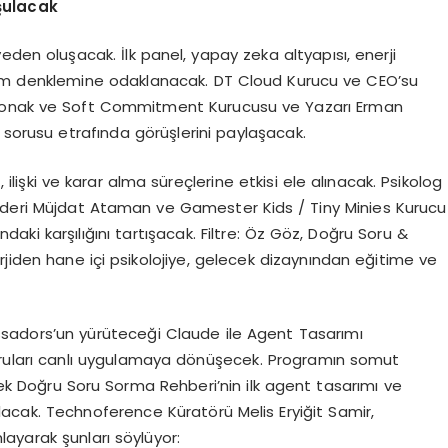
şulacak
lyeden oluşacak. İlk panel, yapay zeka altyapısı, enerji
tim denklemine odaklanacak. DT Cloud Kurucu ve CEO’su
tkonak ve Soft Commitment Kurucusu ve Yazarı Erman
?” sorusu etrafında görüşlerini paylaşacak.
, ilişki ve karar alma süreçlerine etkisi ele alınacak. Psikolog
 Lideri Müjdat Ataman ve Gamester Kids / Tiny Minies Kurucu
ındaki karşılığını tartışacak. Filtre: Öz Göz, Doğru Soru &
rjiden hane içi psikolojiye, gelecek dizaynından eğitime ve
adors’un yürüteceği Claude ile Agent Tasarımı
ruları canlı uygulamaya dönüşecek. Programın somut
enecek Doğru Soru Sorma Rehberi’nin ilk agent tasarımı ve
acak. Technoference Küratörü Melis Eryiğit Samir,
ayarak şunları söylüyor: