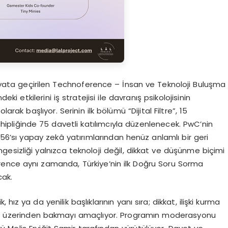
yata geçirilen Technoference – İnsan ve Teknoloji Buluşma
deki etkilerini iş stratejisi ile davranış psikolojisinin
larak başlıyor. Serinin ilk bölümü “Dijital Filtre”, 15
pliğinde 75 davetli katılımcıyla düzenlenecek. PwC’nin
’sı yapay zekâ yatırımlarından henüz anlamlı bir geri
esizliği yalnızca teknoloji değil, dikkat ve düşünme biçimi
erence aynı zamanda, Türkiye’nin ilk Doğru Soru Sorma
cak.
ik, hız ya da yenilik başlıklarının yanı sıra; dikkat, ilişki kurma
etki üzerinden bakmayı amaçlıyor. Programın moderasyonu