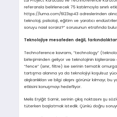
Lâl Project Kurucusu ve Technoference Küratörü
referansla belirlenecek 75 katılımcıyla sınırlı 
https://luma.com/6l23sp43 adreslerinden alınac
teknoloji, psikoloji, eğitim ve yaratıcı endüstrile
soruyu nasıl sorarız?” sorusunun etrafında bulu
Teknolojiye mesafeden değil, farkı
ndalıkt
Technoference kavramı, “technology” (teknoloj
birleşiminden geliyor ve teknolojinin kişilerara
“fence” (sınır, filtre) ise serinin tematik omurgas
tartışma alanına ya da teknolojiyi koşulsuz yücel
alışkanlıkları ve bilgi akışını görünür kılmayı; bu 
etkisini konuşmayı hedefliyor.
Melis Eryiğit Samir, serinin çıkış noktasını şu sö
tüterken başlatmak istedik. Çünkü doğru soruyu