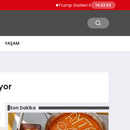
Trump Gazileri Kamyon Şoförü Yapacak Dü
14:23:03
YAŞAM
yor
Son Dakika