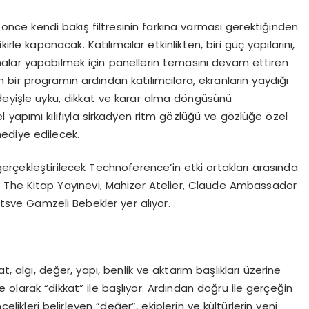
n önce kendi bakış filtresinin farkına varması gerektiğinden
kirle kapanacak. Katılımcılar etkinlikten, biri güç yapılarını,
alar yapabilmek için panellerin temasını devam ettiren
şan bir programın ardından katılımcılara, ekranların yaydığı
r deyişle uyku, dikkat ve karar alma döngüsünü
el yapımı kılıfıyla sirkadyen ritm gözlüğü ve gözlüğe özel
hediye edilecek.
rçekleştirilecek Technoference’in etki ortakları arasında
a, The Kitap Yayınevi, Mahizer Atelier, Claude Ambassador
ntsve Gamzeli Bebekler yer alıyor.
t, algı, değer, yapı, benlik ve aktarım başlıkları üzerine
ite olarak “dikkat” ile başlıyor. Ardından doğru ile gerçeğin
celikleri belirleyen “değer”, ekiplerin ve kültürlerin yeni