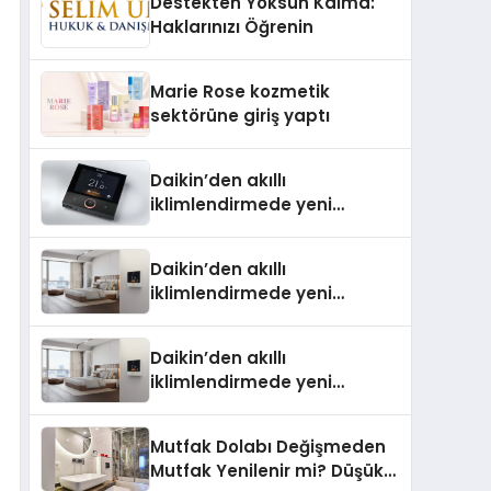
Destekten Yoksun Kalma:
Aldı
Haklarınızı Öğrenin
Marie Rose kozmetik
sektörüne giriş yaptı
Daikin’den akıllı
iklimlendirmede yeni
dönem: Madoka Plus
Türkiye’de
Daikin’den akıllı
iklimlendirmede yeni
dönem: Madoka Plus
Türkiye’de Daikin’in kullanıcı
Daikin’den akıllı
dostu tasarımıyla öne çıkan
iklimlendirmede yeni
Madoka ailesinin yeni nesil
dönem: Madoka Plus
teknolojilerle donatılmış son
Türkiye’de Daikin’in kullanıcı
modeli VRV kontrol ünitesi
Mutfak Dolabı Değişmeden
dostu tasarımıyla öne çıkan
Madoka Plus Türkiye’de
Mutfak Yenilenir mi? Düşük
Madoka ailesinin yeni nesil
satışa sunuldu. Tam