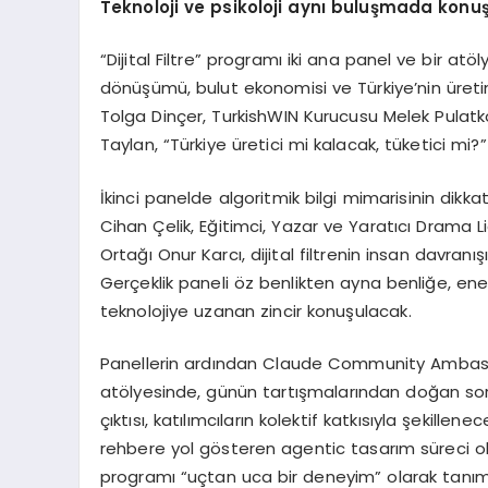
Teknoloji ve psikoloji aynı buluşmada konu
“Dijital Filtre” programı iki ana panel ve bir atö
dönüşümü, bulut ekonomisi ve Türkiye’nin üre
Tolga Dinçer, TurkishWIN Kurucusu Melek Pula
Taylan, “Türkiye üretici mi kalacak, tüketici mi
İkinci panelde algoritmik bilgi mimarisinin dikkat
Cihan Çelik, Eğitimci, Yazar ve Yaratıcı Drama
Ortağı Onur Karcı, dijital filtrenin insan davranış
Gerçeklik paneli öz benlikten ayna benliğe, ene
teknolojiye uzanan zincir konuşulacak.
Panellerin ardından Claude Community Ambass
atölyesinde, günün tartışmalarından doğan so
çıktısı, katılımcıların kolektif katkısıyla şekill
rehbere yol gösteren agentic tasarım süreci ol
programı “uçtan uca bir deneyim” olarak tanıml