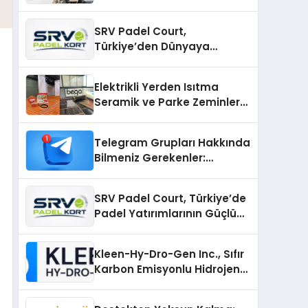
SRV Padel Court,
Türkiye’den Dünyaya
Uzanan Padel Kort
Üretiminde Güvenin Adresi
Elektrikli Yerden Isıtma
Seramik ve Parke Zeminler
İçin En Verimli Çözümler
Telegram Grupları Hakkında
Bilmeniz Gerekenler:
Telegram Topluluklarını
Daha Hızlı Karşılaştırın
SRV Padel Court, Türkiye’de
Padel Yatırımlarının Güçlü
Markası Olmayı Sürdürüyor
Kleen-Hy-Dro-Gen Inc., Sıfır
Karbon Emisyonlu Hidrojen
Isıtma Teknolojisinde ISO ve
TSSA Düzenleyici Onaylarını