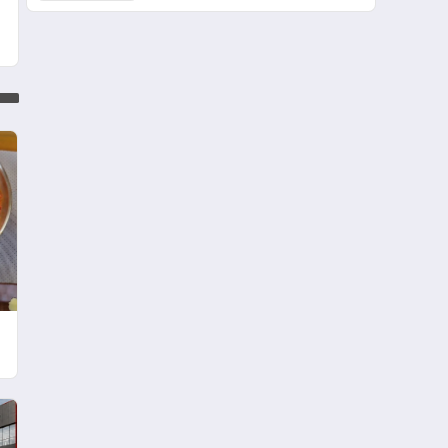
dönem: Madoka Plus
Türkiye’de Daikin’in kullanıcı
dostu tasarımıyla öne çıkan
Madoka ailesinin yeni nesil
teknolojilerle donatılmış son
modeli VRV kontrol ünitesi
Madoka Plus Türkiye’de
satışa sunuldu. Tam
dokunmatik ekranı, mobil
uygulama desteği ve akıllı
sensör entegrasyonu
sayesinde iklimlendirme
sistemlerinin yönetimini
daha kolay, konforlu ve
verimli hale getiriyor. Enerji
i
verimliliğini artırırken
modern yaşam alanlarında
teknolojiyi estetik ile bulu