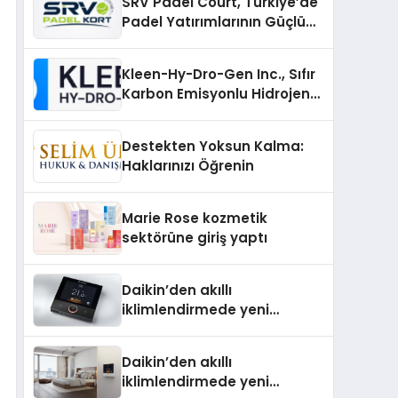
SRV Padel Court, Türkiye’de
Padel Yatırımlarının Güçlü
Markası Olmayı Sürdürüyor
Kleen-Hy-Dro-Gen Inc., Sıfır
Karbon Emisyonlu Hidrojen
Isıtma Teknolojisinde ISO ve
TSSA Düzenleyici Onaylarını
Destekten Yoksun Kalma:
Aldı
Haklarınızı Öğrenin
Marie Rose kozmetik
sektörüne giriş yaptı
Daikin’den akıllı
iklimlendirmede yeni
dönem: Madoka Plus
Türkiye’de
Daikin’den akıllı
iklimlendirmede yeni