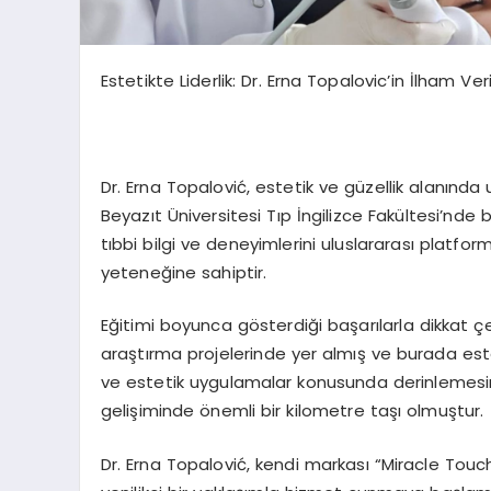
Estetikte Liderlik: Dr. Erna Topalovic’in İlham Veri
Dr. Erna Topalović, estetik ve güzellik alanında
Beyazıt Üniversitesi Tıp İngilizce Fakültesi’nde b
tıbbi bilgi ve deneyimlerini uluslararası platfo
yeteneğine sahiptir.
Eğitimi boyunca gösterdiği başarılarla dikkat çe
araştırma projelerinde yer almış ve burada estet
ve estetik uygulamalar konusunda derinlemesine
gelişiminde önemli bir kilometre taşı olmuştur.
Dr. Erna Topalović, kendi markası “Miracle Touch