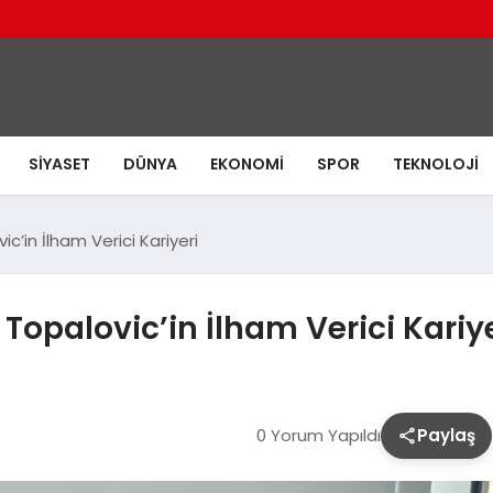
SIYASET
DÜNYA
EKONOMI
SPOR
TEKNOLOJI
vic’in İlham Verici Kariyeri
na Topalovic’in İlham Verici Kariy
0 Yorum Yapıldı
Paylaş