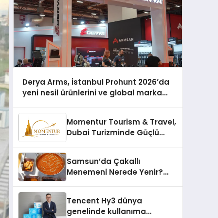
Derya Arms, İstanbul Prohunt 2026’da
yeni nesil ürünlerini ve global marka
vizyonunu sergiledi
Momentur Tourism & Travel,
Dubai Turizminde Güçlü
Operasyon Ağıyla Fark
Yaratıyor
Samsun’da Çakallı
Menemeni Nerede Yenir?
Güncel Lezzet Rehberi
Tencent Hy3 dünya
genelinde kullanıma