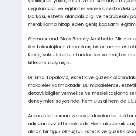
yenilikçi bir yaklaşımla hizmet sunmaya başlam
uygulamalar ve eğitimler vererek, sektördeki 
Markası, estetik alandaki bilgi ve tecrübesini
meraklılarına hitap eden geniş kapsamlı eğiti
Glamour and Glow Beauty Aesthetic Clinic’in ku
ileri teknolojilerle donatılmış bir ortamda est
Kliniği, yüksek kalite standartları ve müşteri m
kitlesine ulaşmıştır.
Dr. Erna Topalović, estetik ve güzellik alanındak
makaleler yazmaktadır. Bu makalelerde, estetik 
detaylı bilgiler vermekte ve meslektaşlarına reh
deneyimleri sayesinde, hem ulusal hem de ulusl
Ankara’da tanınan ve saygı duyulan bir doktor ol
adından söz ettirmektedir. Hem akademik başar
alınan bir figür olmuştur. Estetik ve güzellik ala