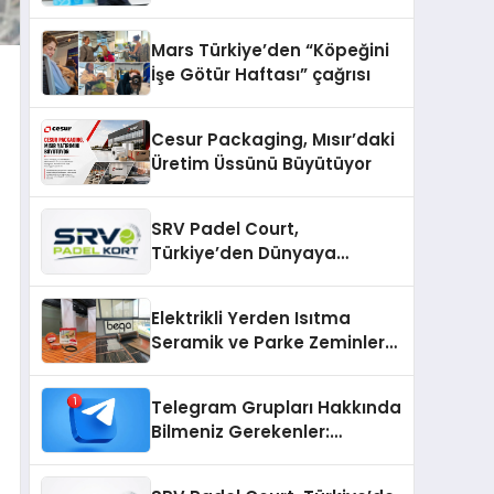
sunuldu
Mars Türkiye’den “Köpeğini
İşe Götür Haftası” çağrısı
Cesur Packaging, Mısır’daki
Üretim Üssünü Büyütüyor
SRV Padel Court,
Türkiye’den Dünyaya
Uzanan Padel Kort
Üretiminde Güvenin Adresi
Elektrikli Yerden Isıtma
Seramik ve Parke Zeminler
İçin En Verimli Çözümler
Telegram Grupları Hakkında
Bilmeniz Gerekenler:
Telegram Topluluklarını
Daha Hızlı Karşılaştırın