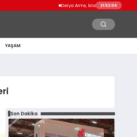
Derya Arms, İstanbul Prohunt 2026’da yeni 
21:52:05
YAŞAM
eri
Son Dakika