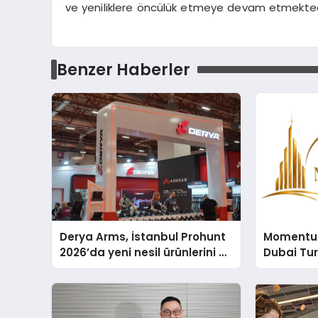
ve yeniliklere öncülük etmeye devam etmekted
Benzer Haberler
Derya Arms, İstanbul Prohunt
Momentur
2026’da yeni nesil ürünlerini ve
Dubai Tu
global marka vizyonunu
Operasyo
sergiledi
Yaratıyor