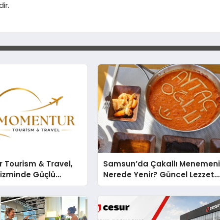
ir.
 Tourism & Travel,
Samsun’da Çakallı Menemen
rizminde Güçlü
Nerede Yenir? Güncel Lezzet
n Ağıyla Fark
Rehberi