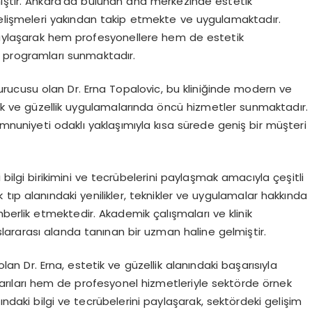
ıştır. Ankara’da bulunan ana merkezinde estetik
gelişmeleri yakından takip etmekte ve uygulamaktadır.
 paylaşarak hem profesyonellere hem de estetik
m programları sunmaktadır.
rucusu olan Dr. Erna Topalovic, bu kliniğinde modern ve
etik ve güzellik uygulamalarında öncü hizmetler sunmaktadır.
emnuniyeti odaklı yaklaşımıyla kısa sürede geniş bir müşteri
i bilgi birikimini ve tecrübelerini paylaşmak amacıyla çeşitli
tıp alanındaki yenilikler, teknikler ve uygulamalar hakkında
berlik etmektedir. Akademik çalışmaları ve klinik
ararası alanda tanınan bir uzman haline gelmiştir.
an Dr. Erna, estetik ve güzellik alanındaki başarısıyla
ıları hem de profesyonel hizmetleriyle sektörde örnek
nındaki bilgi ve tecrübelerini paylaşarak, sektördeki gelişim