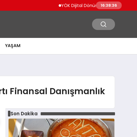
YÖK Dijital Dönüşüm İçin Bilişim Uzmanları
16:38:37
YAŞAM
tı Finansal Danışmanlık
Son Dakika