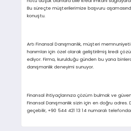
notu düşük olanlara bile kredi imkanı sağlayara
Bu süreçte müşterilerimize başvuru aşamasında
konuştu.
Artı Finansal Danışmanlık, müşteri memnuniyetin
hanımları için özel olarak geliştirilmiş kredi çö
ediyor. Firma, kurulduğu günden bu yana binlerce
danışmanlık deneyimi sunuyor.
Finansal ihtiyaçlarınıza çözüm bulmak ve güvenil
Finansal Danışmanlık sizin için en doğru adres. D
geçebilir, +90 544 421 13 14 numaralı telefondan 