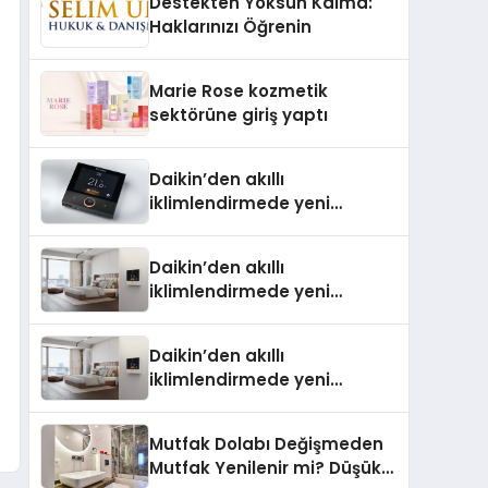
Destekten Yoksun Kalma:
Aldı
Haklarınızı Öğrenin
Marie Rose kozmetik
sektörüne giriş yaptı
Daikin’den akıllı
iklimlendirmede yeni
dönem: Madoka Plus
Türkiye’de
Daikin’den akıllı
iklimlendirmede yeni
dönem: Madoka Plus
Türkiye’de Daikin’in kullanıcı
Daikin’den akıllı
dostu tasarımıyla öne çıkan
iklimlendirmede yeni
Madoka ailesinin yeni nesil
dönem: Madoka Plus
teknolojilerle donatılmış son
Türkiye’de Daikin’in kullanıcı
modeli VRV kontrol ünitesi
Mutfak Dolabı Değişmeden
dostu tasarımıyla öne çıkan
Madoka Plus Türkiye’de
Mutfak Yenilenir mi? Düşük
Madoka ailesinin yeni nesil
satışa sunuldu. Tam