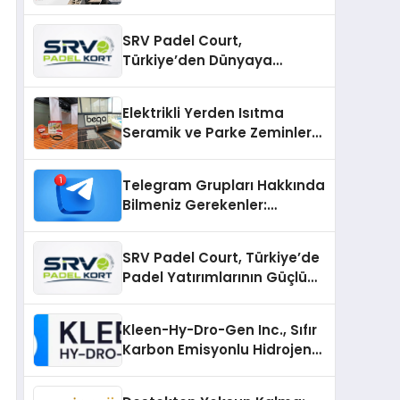
SRV Padel Court,
Türkiye’den Dünyaya
Uzanan Padel Kort
Üretiminde Güvenin Adresi
Elektrikli Yerden Isıtma
Seramik ve Parke Zeminler
İçin En Verimli Çözümler
Telegram Grupları Hakkında
Bilmeniz Gerekenler:
Telegram Topluluklarını
Daha Hızlı Karşılaştırın
SRV Padel Court, Türkiye’de
Padel Yatırımlarının Güçlü
Markası Olmayı Sürdürüyor
Kleen-Hy-Dro-Gen Inc., Sıfır
Karbon Emisyonlu Hidrojen
Isıtma Teknolojisinde ISO ve
TSSA Düzenleyici Onaylarını