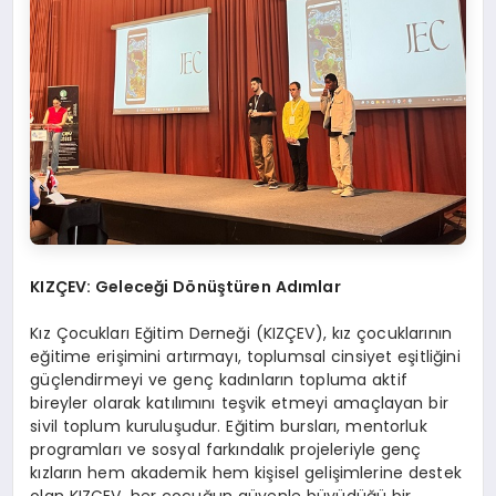
KIZÇEV: Geleceği D
ö
nüştü
ren Ad
ımlar
Kız Çocukları Eğitim Derneği (KIZÇEV), kız çocuklarının
eğitime erişimini artırmayı, toplumsal cinsiyet eşitliğini
güçlendirmeyi ve genç kadınların topluma aktif
bireyler olarak katılımını teşvik etmeyi amaçlayan bir
sivil toplum kuruluşudur. Eğitim bursları, mentorluk
programları ve sosyal farkındalık projeleriyle genç
kızların hem akademik hem kişisel gelişimlerine destek
olan KIZÇEV, her çocuğun güvenle büyüdüğü bir