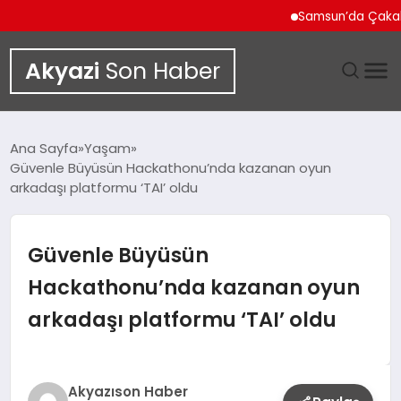
Samsun’da Çakallı Meneme
Akyazi
Son Haber
GÜNDEM
Ana Sayfa
Yaşam
Güvenle Büyüsün Hackathonu’nda kazanan oyun
SIYASET
arkadaşı platformu ‘TAI’ oldu
DÜNYA
Güvenle Büyüsün
EKONOMI
Hackathonu’nda kazanan oyun
arkadaşı platformu ‘TAI’ oldu
SPOR
TEKNOLOJI
Akyazıson Haber