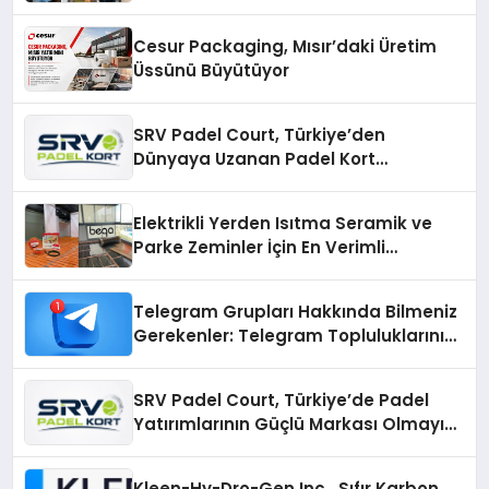
Cesur Packaging, Mısır’daki Üretim
Üssünü Büyütüyor
SRV Padel Court, Türkiye’den
Dünyaya Uzanan Padel Kort
Üretiminde Güvenin Adresi
Elektrikli Yerden Isıtma Seramik ve
Parke Zeminler İçin En Verimli
Çözümler
Telegram Grupları Hakkında Bilmeniz
Gerekenler: Telegram Topluluklarını
Daha Hızlı Karşılaştırın
SRV Padel Court, Türkiye’de Padel
Yatırımlarının Güçlü Markası Olmayı
Sürdürüyor
Kleen-Hy-Dro-Gen Inc., Sıfır Karbon