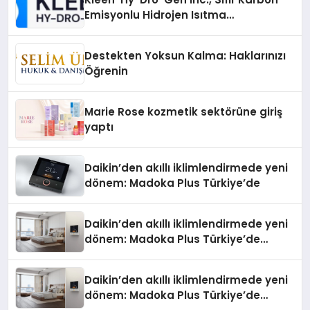
Emisyonlu Hidrojen Isıtma
Teknolojisinde ISO ve TSSA
Düzenleyici Onaylarını Aldı
Destekten Yoksun Kalma: Haklarınızı
Öğrenin
Marie Rose kozmetik sektörüne giriş
yaptı
Daikin’den akıllı iklimlendirmede yeni
dönem: Madoka Plus Türkiye’de
Daikin’den akıllı iklimlendirmede yeni
dönem: Madoka Plus Türkiye’de
Daikin’in kullanıcı dostu tasarımıyla
öne çıkan Madoka ailesinin yeni nesil
Daikin’den akıllı iklimlendirmede yeni
teknolojilerle donatılmış son modeli
dönem: Madoka Plus Türkiye’de
VRV kontrol ünitesi Madoka Plus