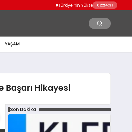
Türkiye’nin Yüksek Teknolojili Ürün İhracatı
02:24:32
YAŞAM
e Başarı Hikayesi
Son Dakika