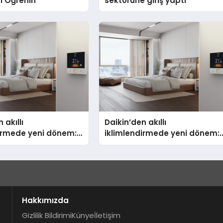
zı Öğrenin
sektörüne giriş yaptı
 akıllı
Daikin’den akıllı
dirmede yeni dönem:
iklimlendirmede yeni dönem:
lus Türkiye’de
Madoka Plus Türkiye’de
kullanıcı dostu
Daikin’in kullanıcı dostu
yla öne çıkan Madoka
tasarımıyla öne çıkan Madok
yeni nesil
ailesinin yeni nesil
lerle donatılmış son
teknolojilerle donatılmış son
V kontrol ünitesi
modeli VRV kontrol ünitesi
Hakkımızda
us Türkiye’de satışa
Madoka Plus Türkiye’de satış
Gizlilik Bildirimi
Künye
İletişim
 Tam dokunmatik
sunuldu. Tam dokunmatik