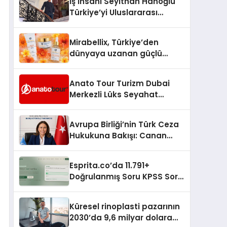
İş İnsanı Seyithan Hanoğlu
daha kolay, konforlu ve
teknolojiyi estetik ile bulu
Türkiye’yi Uluslararası
verimli hale getiriyor. Enerji
Arenada Tanıtmayı
verimliliğini artırırken
Hedefliyor
modern yaşam alanlarında
Mirabellix, Türkiye’den
teknolojiyi estetik ile bulu
dünyaya uzanan güçlü
büyümesini sürdürüyor
Anato Tour Turizm Dubai
Merkezli Lüks Seyahat
Hizmetleriyle Küresel
Turizmde Öne Çıkıyor
Avrupa Birliği’nin Türk Ceza
Hukukuna Bakışı: Canan
Yılmaz ile Özel Röportaj
Esprita.co’da 11.791+
Doğrulanmış Soru KPSS Soru
Çözün
Küresel rinoplasti pazarının
2030’da 9,6 milyar dolara