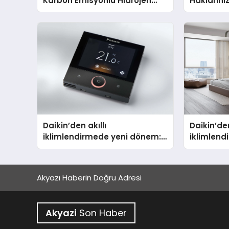
Karbon Emisyonlu Hidrojen
Haklarını
Isıtma Teknolojisinde ISO ve
TSSA Düzenleyici Onaylarını
Aldı
Daikin’den akıllı
Daikin’den
iklimlendirmede yeni dönem:
iklimlen
Madoka Plus Türkiye’de
Madoka P
Daikin’in 
tasarımı
Akyazı Haberin Doğru Adresi
ailesinin 
teknoloji
modeli VR
Akyazi
Son Haber
Madoka Pl
sunuldu.