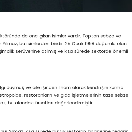
ektöründe de öne çıkan isimler vardır. Toptan sebze ve
 Yılmaz, bu isimlerden biridir. 25 Ocak 1998 doğumlu olan
şimcilik serüvenine atılmış ve kısa sürede sektörde önemli
lgi duymuş ve aile işinden ilham alarak kendi işini kurma
etropolde, restoranların ve gıda işletmelerinin taze sebze
, bu alandaki fırsatları değerlendirmiştir.
r Yılmaz, kısa sürede büyük restoran zincirlerine tedarik