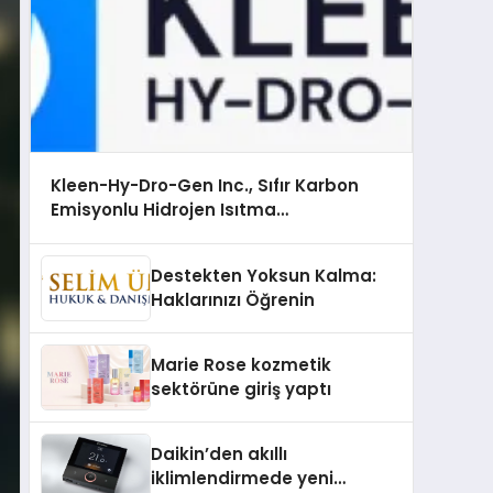
Kleen-Hy-Dro-Gen Inc., Sıfır Karbon
Emisyonlu Hidrojen Isıtma
Teknolojisinde ISO ve TSSA Düzenleyici
Onaylarını Aldı
Destekten Yoksun Kalma:
Haklarınızı Öğrenin
Marie Rose kozmetik
sektörüne giriş yaptı
Daikin’den akıllı
iklimlendirmede yeni