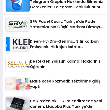
Telegram Grupları Hakkında Bilmeniz
Gerekenler: Telegram Topluluklarını
Daha Hızlı Karşılaştırın
SRV Padel Court, Türkiye’de Padel
Yatırımlarının Güçlü Markası Olmayı
Sürdürüyor
Kleen-Hy-Dro-Gen Inc., Sıfır Karbon
Emisyonlu Hidrojen Isıtma
Teknolojisinde ISO ve TSSA
Düzenleyici Onaylarını Aldı
Destekten Yoksun Kalma: Haklarınızı
Öğrenin
Marie Rose kozmetik sektörüne giriş
yaptı
Daikin’den akıllı iklimlendirmede yeni
dönem: Madoka Plus Türkiye’de