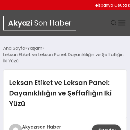
İspanya Ceuta Kıyıla
Akyazi
Son Haber
GÜNDEM
Ana Sayfa
Yaşam
Leksan Etiket ve Leksan Panel: Dayanıklılığın ve Şeffaflığın
SIYASET
İki Yüzü
DÜNYA
Leksan Etiket ve Leksan Panel:
EKONOMI
Dayanıklılığın ve Şeffaflığın İki
Yüzü
SPOR
TEKNOLOJI
Akyazıson Haber