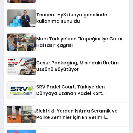
Tencent Hy3 dünya genelinde
kullanıma sunuldu
Mars Türkiye’den “Köpeğini İşe Götür
Haftası” çağrısı
Cesur Packaging, Mısır’daki Üretim
Üssünü Büyütüyor
SRV Padel Court, Türkiye’den
Dünyaya Uzanan Padel Kort
Üretiminde Güvenin Adresi
Elektrikli Yerden Isıtma Seramik ve
Parke Zeminler İçin En Verimli
Çözümler