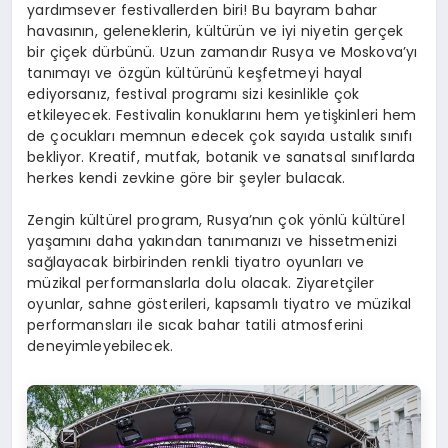
yardımsever festivallerden biri! Bu bayram bahar
havasının, geleneklerin, kültürün ve iyi niyetin gerçek
bir çiçek dürbünü. Uzun zamandır Rusya ve Moskova’yı
tanımayı ve özgün kültürünü keşfetmeyi hayal
ediyorsanız, festival programı sizi kesinlikle çok
etkileyecek. Festivalin konuklarını hem yetişkinleri hem
de çocukları memnun edecek çok sayıda ustalık sınıfı
bekliyor. Kreatif, mutfak, botanik ve sanatsal sınıflarda
herkes kendi zevkine göre bir şeyler bulacak.
Zengin kültürel program, Rusya’nın çok yönlü kültürel
yaşamını daha yakından tanımanızı ve hissetmenizi
sağlayacak birbirinden renkli tiyatro oyunları ve
müzikal performanslarla dolu olacak. Ziyaretçiler
oyunlar, sahne gösterileri, kapsamlı tiyatro ve müzikal
performansları ile sıcak bahar tatili atmosferini
deneyimleyebilecek.