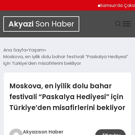
Samsun’da Çakallı Mene
Akyazi
Son Haber
GÜNDEM
Ana Sayfa
Yaşam
Moskova, en iyilik dolu bahar festivali “Paskalya Hediyesi”
SIYASET
için Türkiye’den misafirlerini bekliyor
DÜNYA
Moskova, en iyilik dolu bahar
EKONOMI
festivali “Paskalya Hediyesi” için
Türkiye’den misafirlerini bekliyor
SPOR
TEKNOLOJI
Akyazıson Haber