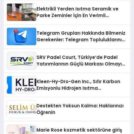
Elektrikli Yerden Isıtma Seramik ve
Parke Zeminler İçin En Verimli
Çözümler
Telegram Grupları Hakkında Bilmeniz
Gerekenler: Telegram Topluluklarını
Daha Hızlı Karşılaştırın
SRV Padel Court, Türkiye’de Padel
Yatırımlarının Güçlü Markası Olmayı
Sürdürüyor
Kleen-Hy-Dro-Gen Inc., Sıfır Karbon
Emisyonlu Hidrojen Isıtma
Teknolojisinde ISO ve TSSA
Düzenleyici Onaylarını Aldı
Destekten Yoksun Kalma: Haklarınızı
Öğrenin
Marie Rose kozmetik sektörüne giriş