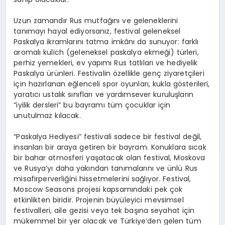
Uzun zamandır Rus mutfağını ve geleneklerini
tanımayı hayal ediyorsanız, festival geleneksel
Paskalya ikramlarını tatma imkânı da sunuyor: farklı
aromalı kulich (geleneksel paskalya ekmeği) türleri,
perhiz yemekleri, ev yapımı Rus tatlıları ve hediyelik
Paskalya ürünleri. Festivalin özellikle genç ziyaretçileri
için hazırlanan eğlenceli spor oyunları, kukla gösterileri,
yaratıcı ustalık sınıfları ve yardımsever kuruluşların
“iyilik dersleri” bu bayramı tüm çocuklar için
unutulmaz kılacak.
“Paskalya Hediyesi” festivali sadece bir festival değil,
insanları bir araya getiren bir bayram. Konuklara sıcak
bir bahar atmosferi yaşatacak olan festival, Moskova
ve Rusya’yı daha yakından tanımalarını ve ünlü Rus
misafirperverliğini hissetmelerini sağlıyor. Festival,
Moscow Seasons projesi kapsamındaki pek çok
etkinlikten biridir. Projenin büyüleyici mevsimsel
festivalleri, aile gezisi veya tek başına seyahat için
mükemmel bir yer olacak ve Türkiye’den gelen tüm