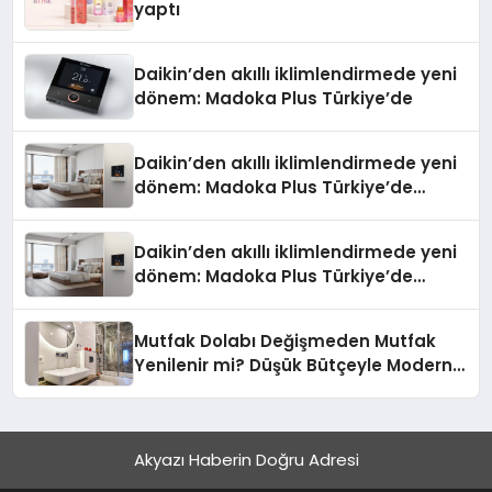
yaptı
Daikin’den akıllı iklimlendirmede yeni
dönem: Madoka Plus Türkiye’de
Daikin’den akıllı iklimlendirmede yeni
dönem: Madoka Plus Türkiye’de
Daikin’in kullanıcı dostu tasarımıyla
öne çıkan Madoka ailesinin yeni nesil
Daikin’den akıllı iklimlendirmede yeni
teknolojilerle donatılmış son modeli
dönem: Madoka Plus Türkiye’de
VRV kontrol ünitesi Madoka Plus
Daikin’in kullanıcı dostu tasarımıyla
Türkiye’de satışa sunuldu. Tam
öne çıkan Madoka ailesinin yeni nesil
dokunmatik ekranı, mobil uygulama
Mutfak Dolabı Değişmeden Mutfak
teknolojilerle donatılmış son modeli
desteği ve akıllı sensör entegrasyonu
Yenilenir mi? Düşük Bütçeyle Modern
VRV kontrol ünitesi Madoka Plus
sayesinde iklimlendirme sistemlerinin
Mutfak Yenileme Rehberi
Türkiye’de satışa sunuldu. Tam
yönetimini daha kolay, konforlu ve
dokunmatik ekranı, mobil uygulama
verimli hale getiriyor. Enerji
desteği ve akıllı sensör entegrasyonu
verimliliğini artırırken modern yaşam
Akyazı Haberin Doğru Adresi
sayesinde iklimlendirme sistemlerinin
alanlarında teknolojiyi estetik ile bulu