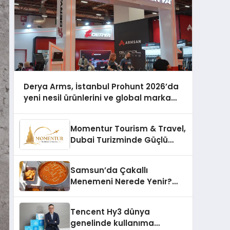
Derya Arms, İstanbul Prohunt 2026’da
yeni nesil ürünlerini ve global marka
vizyonunu sergiledi
Momentur Tourism & Travel,
Dubai Turizminde Güçlü
Operasyon Ağıyla Fark
Yaratıyor
Samsun’da Çakallı
Menemeni Nerede Yenir?
Güncel Lezzet Rehberi
Tencent Hy3 dünya
genelinde kullanıma