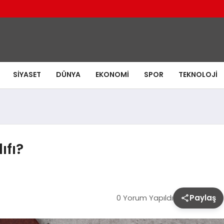
SIYASET
DÜNYA
EKONOMI
SPOR
TEKNOLOJI
ıfı?
0 Yorum Yapıldı
Paylaş