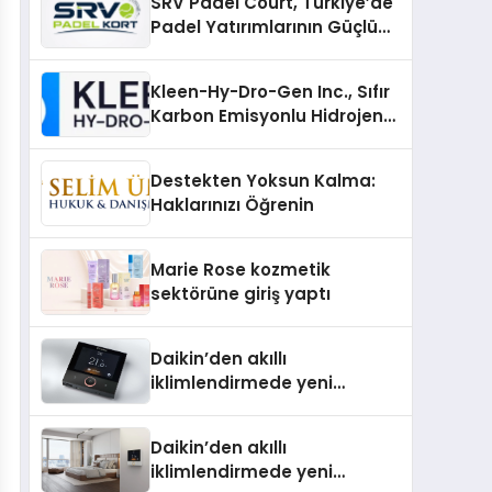
SRV Padel Court, Türkiye’de
Padel Yatırımlarının Güçlü
Markası Olmayı Sürdürüyor
Kleen-Hy-Dro-Gen Inc., Sıfır
Karbon Emisyonlu Hidrojen
Isıtma Teknolojisinde ISO ve
TSSA Düzenleyici Onaylarını
Destekten Yoksun Kalma:
Aldı
Haklarınızı Öğrenin
Marie Rose kozmetik
sektörüne giriş yaptı
Daikin’den akıllı
iklimlendirmede yeni
dönem: Madoka Plus
Türkiye’de
Daikin’den akıllı
iklimlendirmede yeni