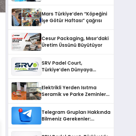
sunuldu
Mars Türkiye’den “Köpeğini
İşe Götür Haftası” çağrısı
Cesur Packaging, Mısır’daki
Üretim Üssünü Büyütüyor
SRV Padel Court,
Türkiye’den Dünyaya
Uzanan Padel Kort
Üretiminde Güvenin Adresi
Elektrikli Yerden Isıtma
Seramik ve Parke Zeminler
İçin En Verimli Çözümler
Telegram Grupları Hakkında
Bilmeniz Gerekenler:
Telegram Topluluklarını
Daha Hızlı Karşılaştırın