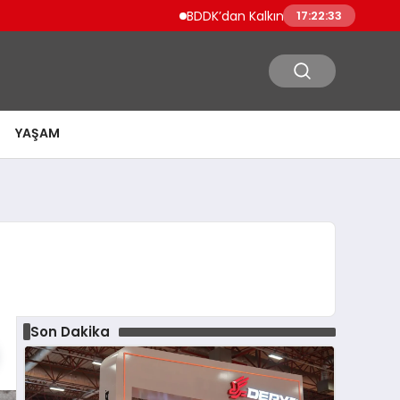
BDDK’dan Kalkınma ve Yatırım Bankalarına Yeni K
17:22:35
YAŞAM
Son Dakika