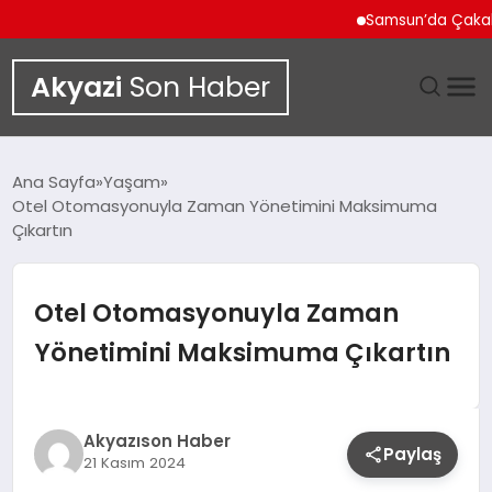
Samsun’da Çakallı Me
Akyazi
Son Haber
GÜNDEM
Ana Sayfa
Yaşam
Otel Otomasyonuyla Zaman Yönetimini Maksimuma
SIYASET
Çıkartın
DÜNYA
Otel Otomasyonuyla Zaman
EKONOMI
Yönetimini Maksimuma Çıkartın
SPOR
Akyazıson Haber
TEKNOLOJI
Paylaş
21 Kasım 2024