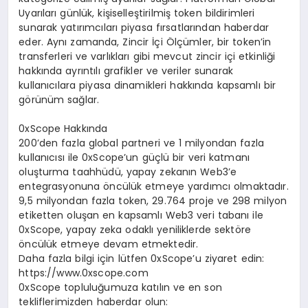
Uyarıları günlük, kişiselleştirilmiş token bildirimleri
sunarak yatırımcıları piyasa fırsatlarından haberdar
eder. Aynı zamanda, Zincir İçi Ölçümler, bir token’in
transferleri ve varlıkları gibi mevcut zincir içi etkinliği
hakkında ayrıntılı grafikler ve veriler sunarak
kullanıcılara piyasa dinamikleri hakkında kapsamlı bir
görünüm sağlar.
0xScope Hakkında
200’den fazla global partneri ve 1 milyondan fazla
kullanıcısı ile 0xScope’un güçlü bir veri katmanı
oluşturma taahhüdü, yapay zekanın Web3’e
entegrasyonuna öncülük etmeye yardımcı olmaktadır.
9,5 milyondan fazla token, 29.764 proje ve 298 milyon
etiketten oluşan en kapsamlı Web3 veri tabanı ile
0xScope, yapay zeka odaklı yeniliklerde sektöre
öncülük etmeye devam etmektedir.
Daha fazla bilgi için lütfen 0xScope’u ziyaret edin:
https://www.0xscope.com
0xScope topluluğumuza katılın ve en son
tekliflerimizden haberdar olun: