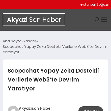
İstanbul Boğazı’ndan
Akyazi
Son Haber
GÜNDEM
Ana Sayfa
Yaşam
Scopechat Yapay Zeka Destekli Verilerle Web3’te Devrim
SIYASET
Yaratıyor
DÜNYA
Scopechat Yapay Zeka Destekli
EKONOMI
Verilerle Web3’te Devrim
Yaratıyor
SPOR
TEKNOLOJI
Akyazıson Haber