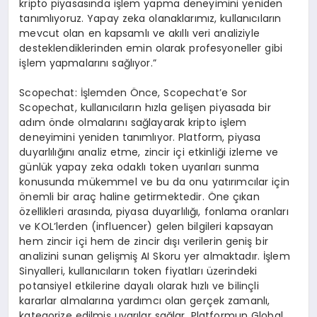
kripto piyasasında işlem yapma deneyimini yeniden
tanımlıyoruz. Yapay zeka olanaklarımız, kullanıcıların
mevcut olan en kapsamlı ve akıllı veri analiziyle
desteklendiklerinden emin olarak profesyoneller gibi
işlem yapmalarını sağlıyor.”
Scopechat: İşlemden Önce, Scopechat’e Sor
Scopechat, kullanıcıların hızla gelişen piyasada bir
adım önde olmalarını sağlayarak kripto işlem
deneyimini yeniden tanımlıyor. Platform, piyasa
duyarlılığını analiz etme, zincir içi etkinliği izleme ve
günlük yapay zeka odaklı token uyarıları sunma
konusunda mükemmel ve bu da onu yatırımcılar için
önemli bir araç haline getirmektedir. Öne çıkan
özellikleri arasında, piyasa duyarlılığı, fonlama oranları
ve KOL’lerden (influencer) gelen bilgileri kapsayan
hem zincir içi hem de zincir dışı verilerin geniş bir
analizini sunan gelişmiş AI Skoru yer almaktadır. İşlem
Sinyalleri, kullanıcıların token fiyatları üzerindeki
potansiyel etkilerine dayalı olarak hızlı ve bilinçli
kararlar almalarına yardımcı olan gerçek zamanlı,
kategorize edilmiş uyarılar sağlar. Platformun Global