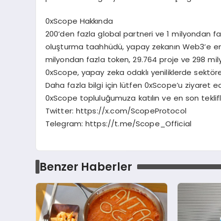
0xScope Hakkında
200’den fazla global partneri ve 1 milyondan faz
oluşturma taahhüdü, yapay zekanın Web3’e en
milyondan fazla token, 29.764 proje ve 298 mil
0xScope, yapay zeka odaklı yeniliklerde sekt
Daha fazla bilgi için lütfen 0xScope’u ziyaret
0xScope topluluğumuza katılın ve en son teklif
Twitter: https://x.com/ScopeProtocol
Telegram: https://t.me/Scope_Official
Benzer Haberler