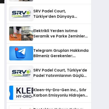
SRV Padel Court,
Türkiye’den Dünyaya
Uzanan Padel Kort
Üretiminde Güvenin Adresi
Elektrikli Yerden Isıtma
Seramik ve Parke Zeminler
İçin En Verimli Çözümler
Telegram Grupları Hakkında
Bilmeniz Gerekenler:
Telegram Topluluklarını
Daha Hızlı Karşılaştırın
SRV Padel Court, Türkiye’de
Padel Yatırımlarının Güçlü
Markası Olmayı Sürdürüyor
Kleen-Hy-Dro-Gen Inc., Sıfır
Karbon Emisyonlu Hidrojen
Isıtma Teknolojisinde ISO ve
TSSA Düzenleyici Onaylarını