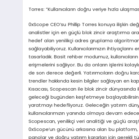
Torres: “Kullanıcıların doğru veriye hızla ulaşmas
0xScope CEO’su Phillip Torres konuya ilişkin değ
analistler için en güçlü blok zincir araştırma arac
hedef alan yenilikçi adres gruplama algoritmam
sağlayabiliyoruz. Kullanıcılarımızın ihtiyaçlarını e
tasarladık. Basit rehber modumuz, kullanıcıların 
erişmelerini sağlıyor. Bu da onların işlerini kolay
de son derece değerli. Yatırımcıların doğru ka
trendler hakkında kesin bilgiler sağlayan en ka
Kısacası, Scopescan ile blok zincir dünyasında i
geleceği bugünden keşfetmeye başlayabilirsiniz
yaratmayı hedefliyoruz. Geleceğin yatırım dünya
kullanıcılarımızın yanında olmaya devam edece
Scopescan, yenilikçi veri analitiği ve güçlü araş
0xScope’un gücünü arkasına alan bu platform, kul
panolar ve doğru yatırım kararları için gerekli t