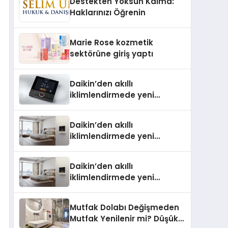
Destekten Yoksun Kalma:
Aldı
Haklarınızı Öğrenin
Marie Rose kozmetik
sektörüne giriş yaptı
Daikin’den akıllı
iklimlendirmede yeni
dönem: Madoka Plus
Türkiye’de
Daikin’den akıllı
iklimlendirmede yeni
dönem: Madoka Plus
Türkiye’de Daikin’in kullanıcı
Daikin’den akıllı
dostu tasarımıyla öne çıkan
iklimlendirmede yeni
Madoka ailesinin yeni nesil
dönem: Madoka Plus
teknolojilerle donatılmış son
Türkiye’de Daikin’in kullanıcı
modeli VRV kontrol ünitesi
Mutfak Dolabı Değişmeden
dostu tasarımıyla öne çıkan
Madoka Plus Türkiye’de
Mutfak Yenilenir mi? Düşük
Madoka ailesinin yeni nesil
satışa sunuldu. Tam