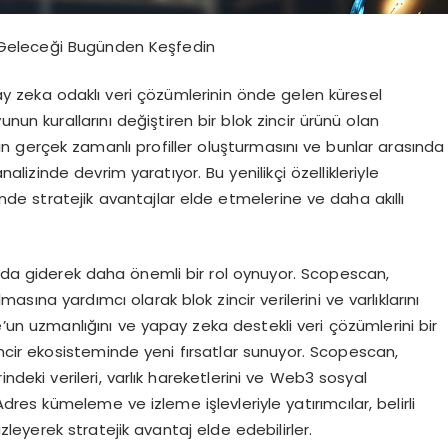
Geleceği Bugünden Keşfedin
y zeka odaklı veri çözümlerinin önde gelen küresel
un kurallarını değiştiren bir blok zincir ürünü olan
ın gerçek zamanlı profiller oluşturmasını ve bunlar arasında
alizinde devrim yaratıyor. Bu yenilikçi özellikleriyle
nde stratejik avantajlar elde etmelerine ve daha akıllı
ında giderek daha önemli bir rol oynuyor. Scopescan,
lmasına yardımcı olarak blok zincir verilerini ve varlıklarını
un uzmanlığını ve yapay zeka destekli veri çözümlerini bir
incir ekosisteminde yeni fırsatlar sunuyor. Scopescan,
erindeki verileri, varlık hareketlerini ve Web3 sosyal
Adres kümeleme ve izleme işlevleriyle yatırımcılar, belirli
zleyerek stratejik avantaj elde edebilirler.