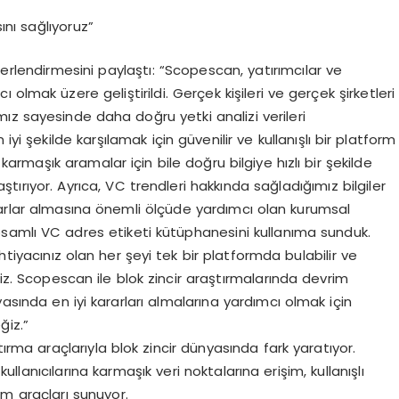
ını sağlıyoruz”
erlendirmesini paylaştı: “Scopescan, yatırımcılar ve
ı olmak üzere geliştirildi. Gerçek kişileri ve gerçek şirketleri
ız sayesinde daha doğru yetki analizi verileri
n iyi şekilde karşılamak için güvenilir ve kullanışlı bir platform
karmaşık aramalar için bile doğru bilgiye hızlı bir şekilde
laştırıyor. Ayrıca, VC trendleri hakkında sağladığımız bilgiler
rarlar almasına önemli ölçüde yardımcı olan kurumsal
psamlı VC adres etiketi kütüphanesini kullanıma sunduk.
htiyacınız olan her şeyi tek bir platformda bulabilir ve
. Scopescan ile blok zincir araştırmalarında devrim
sında en iyi kararları almalarına yardımcı olmak için
ğiz.”
tırma araçlarıyla blok zincir dünyasında fark yaratıyor.
lanıcılarına karmaşık veri noktalarına erişim, kullanışlı
üm araçları sunuyor.