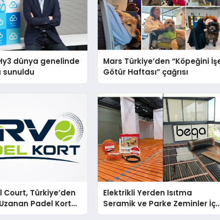
Hy3 dünya genelinde
Mars Türkiye’den “Köpeğini İş
a sunuldu
Götür Haftası” çağrısı
 Court, Türkiye’den
Elektrikli Yerden Isıtma
Uzanan Padel Kort
Seramik ve Parke Zeminler İçi
de Güvenin Adresi
En Verimli Çözümler