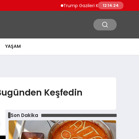
Trump Gazileri Kamyon Şoförü Yapacak 
12:14:25
YAŞAM
 Bugünden Keşfedin
Son Dakika