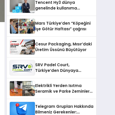
Tencent Hy3 dünya
genelinde kullanıma
sunuldu
Mars Türkiye’den “Köpeğini
İşe Götür Haftası” çağrısı
Cesur Packaging, Mısır’daki
Üretim Üssünü Büyütüyor
SRV Padel Court,
Türkiye’den Dünyaya
Uzanan Padel Kort
Üretiminde Güvenin Adresi
Elektrikli Yerden Isıtma
Seramik ve Parke Zeminler
İçin En Verimli Çözümler
Telegram Grupları Hakkında
Bilmeniz Gerekenler: