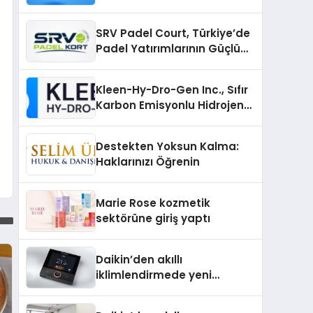
Telegram Topluluklarını
Daha Hızlı Karşılaştırın
SRV Padel Court, Türkiye’de
Padel Yatırımlarının Güçlü
Markası Olmayı Sürdürüyor
Kleen-Hy-Dro-Gen Inc., Sıfır
Karbon Emisyonlu Hidrojen
Isıtma Teknolojisinde ISO ve
TSSA Düzenleyici Onaylarını
Destekten Yoksun Kalma:
Aldı
Haklarınızı Öğrenin
Marie Rose kozmetik
sektörüne giriş yaptı
Daikin’den akıllı
iklimlendirmede yeni
dönem: Madoka Plus
Türkiye’de