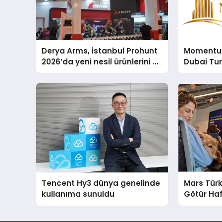
Derya Arms, İstanbul Prohunt
Momentur
2026’da yeni nesil ürünlerini ve
Dubai Tu
global marka vizyonunu
Operasyo
sergiledi
Yaratıyor
Tencent Hy3 dünya genelinde
Mars Türk
kullanıma sunuldu
Götür Haf