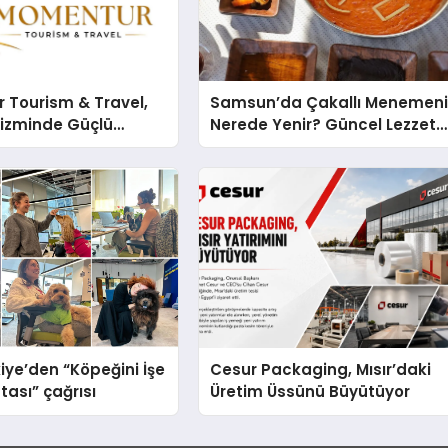
 Tourism & Travel,
Samsun’da Çakallı Menemen
rizminde Güçlü
Nerede Yenir? Güncel Lezzet
n Ağıyla Fark
Rehberi
iye’den “Köpeğini İşe
Cesur Packaging, Mısır’daki
tası” çağrısı
Üretim Üssünü Büyütüyor