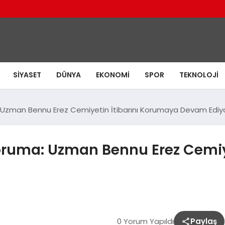
SIYASET
DÜNYA
EKONOMI
SPOR
TEKNOLOJI
Uzman Bennu Erez Cemiyetin İtibarını Korumaya Devam Ediy
oruma: Uzman Bennu Erez Cemiy
0 Yorum Yapıldı
Paylaş