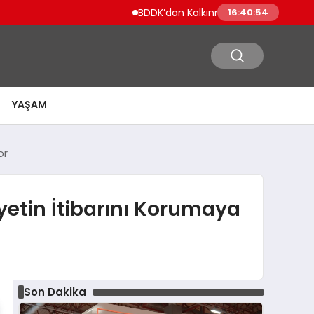
BDDK’dan Kalkınma ve Yatırım Bankalarına 
16:40:55
YAŞAM
or
etin İtibarını Korumaya
Son Dakika