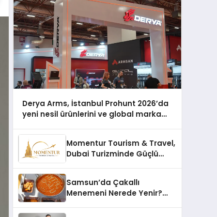
Derya Arms, İstanbul Prohunt 2026’da
yeni nesil ürünlerini ve global marka
vizyonunu sergiledi
Momentur Tourism & Travel,
Dubai Turizminde Güçlü
Operasyon Ağıyla Fark
Yaratıyor
Samsun’da Çakallı
Menemeni Nerede Yenir?
Güncel Lezzet Rehberi