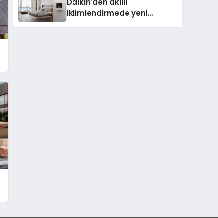
Daikin’den akıllı
iklimlendirmede yeni
dönem: Madoka Plus
Türkiye’de Daikin’in kullanıcı
dostu tasarımıyla öne çıkan
i
Madoka ailesinin yeni nesil
teknolojilerle donatılmış son
modeli VRV kontrol ünitesi
Madoka Plus Türkiye’de
satışa sunuldu. Tam
dokunmatik ekranı, mobil
uygulama desteği ve akıllı
sensör entegrasyonu
sayesinde iklimlendirme
sistemlerinin yönetimini
daha kolay, konforlu ve
verimli hale getiriyor. Enerji
verimliliğini artırırken
modern yaşam alanlarında
teknolojiyi estetik ile bulu