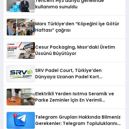
Tencent Hy3 dünya genelinde
kullanıma sunuldu
Mars Türkiye’den “Köpeğini İşe Götür
Haftası” çağrısı
Cesur Packaging, Mısır’daki Üretim
Üssünü Büyütüyor
SRV Padel Court, Türkiye’den
Dünyaya Uzanan Padel Kort
Üretiminde Güvenin Adresi
Elektrikli Yerden Isıtma Seramik ve
Parke Zeminler İçin En Verimli
Çözümler
Telegram Grupları Hakkında Bilmeniz
Gerekenler: Telegram Topluluklarını