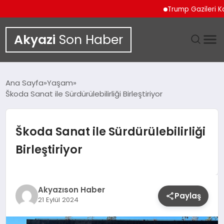
Trump Gazileri Kamyon Ş
Akyazi
Son Haber
GÜNDEM
Ana Sayfa
Yaşam
Škoda Sanat ile Sürdürülebilirliği Birleştiriyor
SIYASET
DÜNYA
Škoda Sanat ile Sürdürülebilirliği
Birleştiriyor
EKONOMI
SPOR
Akyazıson Haber
Paylaş
21 Eylül 2024
TEKNOLOJI