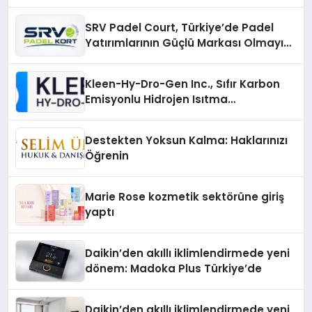
Daha Hızlı Karşılaştırın
SRV Padel Court, Türkiye’de Padel
Yatırımlarının Güçlü Markası Olmayı
Sürdürüyor
Kleen-Hy-Dro-Gen Inc., Sıfır Karbon
Emisyonlu Hidrojen Isıtma
Teknolojisinde ISO ve TSSA
Düzenleyici Onaylarını Aldı
Destekten Yoksun Kalma: Haklarınızı
Öğrenin
Marie Rose kozmetik sektörüne giriş
yaptı
Daikin’den akıllı iklimlendirmede yeni
dönem: Madoka Plus Türkiye’de
Daikin’den akıllı iklimlendirmede yeni