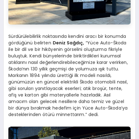
Sürdürülebilirlik noktasında kendini aracı bir konumda
gördüğünü belirten
Deniz Sağdıç,
“Yüce Auto-Škoda
ile bir dil ve bir hikâyenin görselini oluşturma fikriyle
buluştuk. Kendi bünyelerinde biriktirdikleri kurumsal
atıklarını nasıl değerlendirebileceğimize karar verirken,
Škoda’nın 130 yıllık geçmişi de yolumuza ışık tuttu.
Markanın 1894 yılında ürettiği ilk modeli nasıldı,
günümüzün en güncel elektrikli Škoda otomobili nasıl,
gibi soruları yanıtlayacak eserleri; atık broşür, tente,
afiş ve karton gibi materyallerle hazırladık. Asıl
amacım olan gelecek nesillere daha temiz ve güzel
bir dünya bırakmak hedefim için Yüce Auto-Škoda’ya
desteklerinden ötürü minnettarım.” dedi.