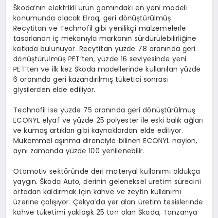
Škoda’nın elektrikli ürün gamındaki en yeni modeli
konumunda olacak Elroq, geri dönüştürülmüş
Recytitan ve Technofil gibi yenilikçi malzemelerle
tasarlanan iç mekanıyla markanın sürdürülebilirliğine
katkıda bulunuyor. Recytitan yüzde 78 oranında geri
dönüştürülmüş PET’ten, yüzde 16 seviyesinde yeni
PET’ten ve ilk kez Škoda modellerinde kullanılan yüzde
6 oranında geri kazandırılmış tüketici sonrası
giysilerden elde ediliyor.
Technofil ise yüzde 75 oranında geri dönüştürülmüş
ECONYL elyaf ve yüzde 25 polyester ile eski balık ağları
ve kumaş artıkları gibi kaynaklardan elde ediliyor.
Mükemmel aşınma direnciyle bilinen ECONYL naylon,
aynı zamanda yüzde 100 yenilenebilir.
Otomotiv sektöründe deri materyal kullanımı oldukça
yaygın. Škoda Auto, derinin geleneksel üretim sürecini
ortadan kaldırmak için kahve ve zeytin kullanımı
üzerine çalışıyor. Çekya’da yer alan üretim tesislerinde
kahve tüketimi yaklaşık 25 ton olan Škoda, Tanzanya