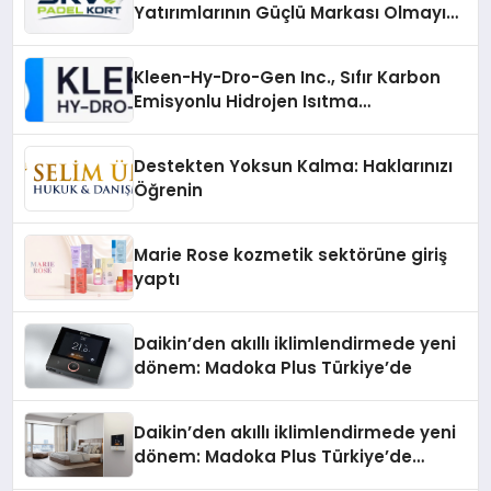
Yatırımlarının Güçlü Markası Olmayı
Sürdürüyor
Kleen-Hy-Dro-Gen Inc., Sıfır Karbon
Emisyonlu Hidrojen Isıtma
Teknolojisinde ISO ve TSSA
Düzenleyici Onaylarını Aldı
Destekten Yoksun Kalma: Haklarınızı
Öğrenin
Marie Rose kozmetik sektörüne giriş
yaptı
Daikin’den akıllı iklimlendirmede yeni
dönem: Madoka Plus Türkiye’de
Daikin’den akıllı iklimlendirmede yeni
dönem: Madoka Plus Türkiye’de
Daikin’in kullanıcı dostu tasarımıyla