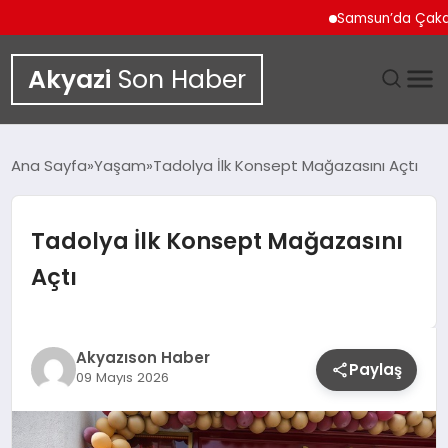
Samsun’da Çakallı Mene
Akyazi
Son Haber
GÜNDEM
Ana Sayfa
Yaşam
Tadolya İlk Konsept Mağazasını Açtı
SIYASET
Tadolya İlk Konsept Mağazasını
DÜNYA
Açtı
EKONOMI
SPOR
Akyazıson Haber
Paylaş
09 Mayıs 2026
TEKNOLOJI