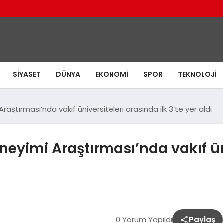
SIYASET
DÜNYA
EKONOMI
SPOR
TEKNOLOJI
ştırması’nda vakıf üniversiteleri arasında ilk 3’te yer aldı
eyimi Araştırması’nda vakıf üni
0 Yorum Yapıldı
Paylaş