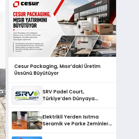
Cesur Packaging, Mısır’daki Üretim
Üssünü Büyütüyor
SRV Padel Court,
Türkiye’den Dünyaya
Uzanan Padel Kort
Üretiminde Güvenin Adresi
Elektrikli Yerden Isıtma
Seramik ve Parke Zeminler
İçin En Verimli Çözümler