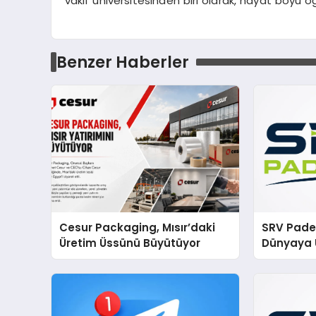
vakıf üniversitesinden biri olarak, hayat boyu ö
Benzer Haberler
Cesur Packaging, Mısır’daki
SRV Padel
Üretim Üssünü Büyütüyor
Dünyaya 
Üretimin