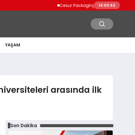
Cesur Packaging, Mısır’daki Üretim Üssünü Bü
14:03:43
YAŞAM
versiteleri arasında ilk
Son Dakika