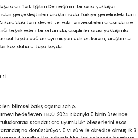
ruluşu olan Türk Eğitim Derneği’nin bir asra yaklaşan
ndan gerçekleştirilen araştırmada Türkiye genelindeki tüm
, Ankara’daki tüm devlet ve vakıf üniversiteleri arasında ise
lığı teşvik eden bir ortamda, disiplinler arası yaklaşımla
plumsal fayda sağlamayı misyon edinen kurum, araştırma
ı bir kez daha ortaya koydu.
iri
ilen, bilimsel bakış açısına sahip,
irmeyi hedefleyen TEDÜ, 2024 itibarıyla 5 binin üzerinde
uluslararası standartlara uyumluluk” bileşenlerini esas
vatandaşına dönüştürüyor. 5 yıl süre ile akredite olmuş ilk 3