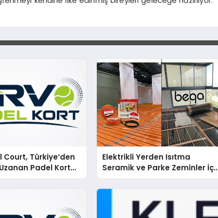
ğrenmeyi kendine ilke edinmiş bireyleri geleceğe hazırlıyor.
 Court, Türkiye’den
Elektrikli Yerden Isıtma
Uzanan Padel Kort
Seramik ve Parke Zeminler İçi
de Güvenin Adresi
En Verimli Çözümler