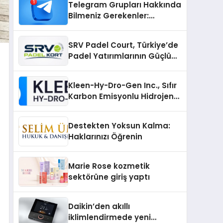
Telegram Grupları Hakkında
Bilmeniz Gerekenler:
Telegram Topluluklarını
Daha Hızlı Karşılaştırın
SRV Padel Court, Türkiye’de
Padel Yatırımlarının Güçlü
Markası Olmayı Sürdürüyor
Kleen-Hy-Dro-Gen Inc., Sıfır
Karbon Emisyonlu Hidrojen
Isıtma Teknolojisinde ISO ve
TSSA Düzenleyici Onaylarını
Destekten Yoksun Kalma:
Aldı
Haklarınızı Öğrenin
Marie Rose kozmetik
sektörüne giriş yaptı
Daikin’den akıllı
iklimlendirmede yeni