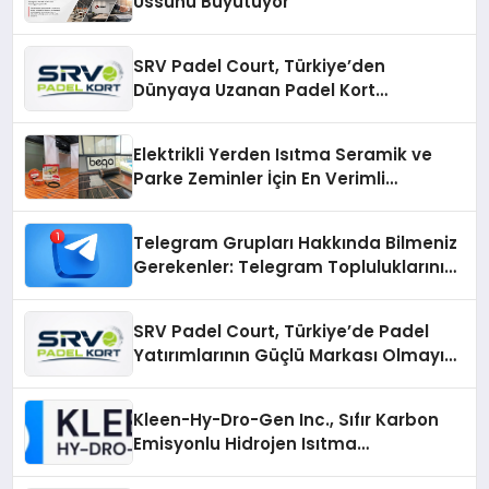
Üssünü Büyütüyor
SRV Padel Court, Türkiye’den
Dünyaya Uzanan Padel Kort
Üretiminde Güvenin Adresi
Elektrikli Yerden Isıtma Seramik ve
Parke Zeminler İçin En Verimli
Çözümler
Telegram Grupları Hakkında Bilmeniz
Gerekenler: Telegram Topluluklarını
Daha Hızlı Karşılaştırın
SRV Padel Court, Türkiye’de Padel
Yatırımlarının Güçlü Markası Olmayı
Sürdürüyor
Kleen-Hy-Dro-Gen Inc., Sıfır Karbon
Emisyonlu Hidrojen Isıtma
Teknolojisinde ISO ve TSSA