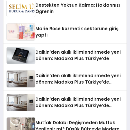
Düzenleyici Onaylarını Aldı
Destekten Yoksun Kalma: Haklarınızı
Öğrenin
Marie Rose kozmetik sektörüne giriş
yaptı
Daikin’den akıllı iklimlendirmede yeni
dönem: Madoka Plus Türkiye’de
Daikin’den akıllı iklimlendirmede yeni
dönem: Madoka Plus Türkiye’de
Daikin’in kullanıcı dostu tasarımıyla
öne çıkan Madoka ailesinin yeni nesil
Daikin’den akıllı iklimlendirmede yeni
teknolojilerle donatılmış son modeli
dönem: Madoka Plus Türkiye’de
VRV kontrol ünitesi Madoka Plus
Daikin’in kullanıcı dostu tasarımıyla
Türkiye’de satışa sunuldu. Tam
öne çıkan Madoka ailesinin yeni nesil
dokunmatik ekranı, mobil uygulama
Mutfak Dolabı Değişmeden Mutfak
teknolojilerle donatılmış son modeli
desteği ve akıllı sensör entegrasyonu
Yenilenir mi? Düşük Bütçeyle Modern