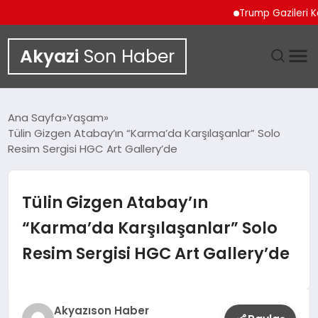
Trump Gazileri Kamyo
Akyazi
Son Haber
GÜNDEM
Ana Sayfa
Yaşam
Tülin Gizgen Atabay’ın “Karma’da Karşılaşanlar” Solo
SIYASET
Resim Sergisi HGC Art Gallery’de
DÜNYA
Tülin Gizgen Atabay’ın
EKONOMI
“Karma’da Karşılaşanlar” Solo
Resim Sergisi HGC Art Gallery’de
SPOR
TEKNOLOJI
Akyazıson Haber