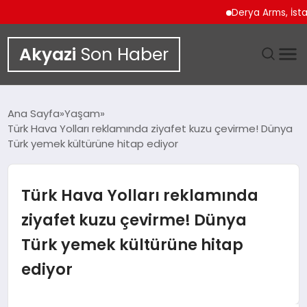
Derya Arms, İstanbul P
Akyazi
Son Haber
GÜNDEM
Ana Sayfa
Yaşam
Türk Hava Yolları reklamında ziyafet kuzu çevirme! Dünya
SIYASET
Türk yemek kültürüne hitap ediyor
DÜNYA
Türk Hava Yolları reklamında
EKONOMI
ziyafet kuzu çevirme! Dünya
Türk yemek kültürüne hitap
SPOR
ediyor
TEKNOLOJI