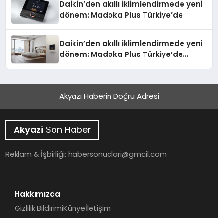
Daikin’den akıllı iklimlendirmede yeni
dönem: Madoka Plus Türkiye’de
Daikin’den akıllı iklimlendirmede yeni
dönem: Madoka Plus Türkiye’de
Daikin’in kullanıcı dostu tasarımıyla
öne çıkan Madoka ailesinin yeni nesil
teknolojilerle donatılmış son modeli
Akyazı Haberin Doğru Adresi
VRV kontrol ünitesi Madoka Plus
Türkiye’de satışa sunuldu. Tam
dokunmatik ekranı, mobil uygulama
Akyazi
Son Haber
desteği ve akıllı sensör entegrasyonu
sayesinde iklimlendirme sistemlerinin
yönetimini daha kolay, konforlu ve
Reklam & İşbirliği:
habersonuclari@gmail.com
verimli hale getiriyor. Enerji
verimliliğini artırırken modern yaşam
alanlarında teknolojiyi estetik ile bulu
Hakkımızda
Gizlilik Bildirimi
Künye
İletişim