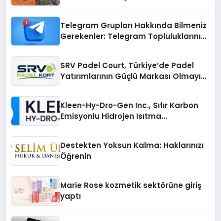
Çözümler
Telegram Grupları Hakkında Bilmeniz
Gerekenler: Telegram Topluluklarını
Daha Hızlı Karşılaştırın
SRV Padel Court, Türkiye’de Padel
Yatırımlarının Güçlü Markası Olmayı
Sürdürüyor
Kleen-Hy-Dro-Gen Inc., Sıfır Karbon
Emisyonlu Hidrojen Isıtma
Teknolojisinde ISO ve TSSA
Düzenleyici Onaylarını Aldı
Destekten Yoksun Kalma: Haklarınızı
Öğrenin
Marie Rose kozmetik sektörüne giriş
yaptı