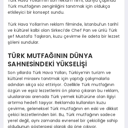
Türk Hava Yolları’nın son reklam filmi, dünya çapında
Türk mutfağının zenginliğini tanıtmak için oldukça
etkileyici bir konsept sundu.
Türk Hava Yolları’nın reklam filminde, İstanbul’un tarihî
ve kültürel kalbi olan Sirkeci’de Chef Pan ve ünlü Türk
şef Mustafa Taşkıran, kuzu çevirme ile adeta bir lezzet
şöleni sundular.
TÜRK MUTFAĞININ DÜNYA
SAHNESİNDEKİ YÜKSELİŞİ
Son yıllarda Türk Hava Yolları, Türkiye’nin turizm ve
kültürel mirasını tanıtmak için yaptığı çalışmalarla
adından sıkça söz ettiriyor. Özellikle Türk mutfağının
özgün ve eşsiz lezzetlerini ön plana çıkaran bu reklam,
uluslararası arenada Türk yemek kültürüne olan ilgiyi
artırma hedefi taşıyor. Reklamda kullanılan kuzu
çevirme, geleneksel Türk mutfağının en eski ve dikkat
çekici lezzetlerinden biri. Bu, Türk mutfağının sadece
yerel değil, aynı zamanda evrensel bir çekiciliğe sahip
olduğunun göstergesi olarak da öne çıkıyor.