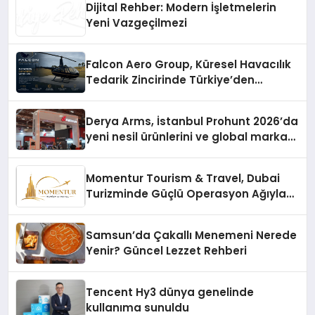
Dijital Rehber: Modern İşletmelerin
Yeni Vazgeçilmezi
Falcon Aero Group, Küresel Havacılık
Tedarik Zincirinde Türkiye’den
Dünyaya Açılıyor
Derya Arms, İstanbul Prohunt 2026’da
yeni nesil ürünlerini ve global marka
vizyonunu sergiledi
Momentur Tourism & Travel, Dubai
Turizminde Güçlü Operasyon Ağıyla
Fark Yaratıyor
Samsun’da Çakallı Menemeni Nerede
Yenir? Güncel Lezzet Rehberi
Tencent Hy3 dünya genelinde
kullanıma sunuldu