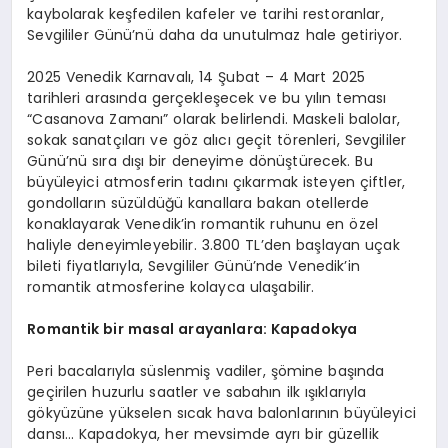
kaybolarak keşfedilen kafeler ve tarihi restoranlar,
Sevgililer Günü’nü daha da unutulmaz hale getiriyor.
2025 Venedik Karnavalı, 14 Şubat – 4 Mart 2025
tarihleri arasında gerçekleşecek ve bu yılın teması
“Casanova Zamanı” olarak belirlendi. Maskeli balolar,
sokak sanatçıları ve göz alıcı geçit törenleri, Sevgililer
Günü’nü sıra dışı bir deneyime dönüştürecek. Bu
büyüleyici atmosferin tadını çıkarmak isteyen çiftler,
gondolların süzüldüğü kanallara bakan otellerde
konaklayarak Venedik’in romantik ruhunu en özel
haliyle deneyimleyebilir. 3.800 TL’den başlayan uçak
bileti fiyatlarıyla, Sevgililer Günü’nde Venedik’in
romantik atmosferine kolayca ulaşabilir.
Romantik bir masal arayanlara: Kapadokya
Peri bacalarıyla süslenmiş vadiler, şömine başında
geçirilen huzurlu saatler ve sabahın ilk ışıklarıyla
gökyüzüne yükselen sıcak hava balonlarının büyüleyici
dansı… Kapadokya, her mevsimde ayrı bir güzellik