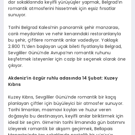
dar sokaklarında keyifli yürüyüşler yapmak, Belgrad’ın
romantik atmosferini hissetmek için eşsiz fırsatlar
sunuyor.
Tarihi Belgrad Kalesi’nin panoramik şehir manzarası,
canlı meydanları ve nehir kenarındaki restoranlarıyla
bu şehir, çiftlere romantik anlar vadediyor. Yaklaşık
2.800 TL’den başlayan uçak bileti fiyatlarıyla Belgrad,
Sevgililer Günü’nde Avrupa’nın romantik ruhunu
keşfetmek isteyenler için cazip bir seçenek olarak öne
çıkıyor.
Akdeniz
’
in özgür ruhlu a
das
ında 14 Şubat: Kuzey
Kıbrıs
Kuzey Kıbrıs, Sevgililer Günü’nde romantik bir kaçış
planlayan çiftler için büyüleyici bir atmosfer sunuyor.
Tarihi limanları, masmavi koyları ve huzur veren
doğasıyla bu destinasyon, keyifli anılar biriktirmek için
ideal bir seçim. Girne’nin tarihi limanında gün batımını
izleyerek romantik bir akşam geçirmek, Bellapais