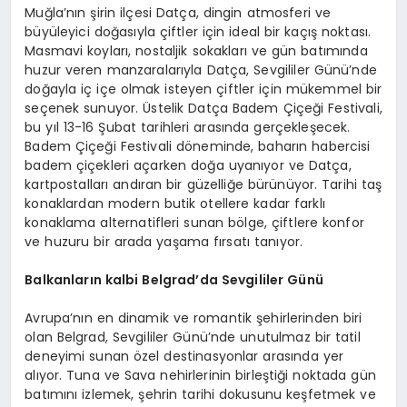
Muğla’nın şirin ilçesi Datça, dingin atmosferi ve
büyüleyici doğasıyla çiftler için ideal bir kaçış noktası.
Masmavi koyları, nostaljik sokakları ve gün batımında
huzur veren manzaralarıyla Datça, Sevgililer Günü’nde
doğayla iç içe olmak isteyen çiftler için mükemmel bir
seçenek sunuyor. Üstelik Datça Badem Çiçeği Festivali,
bu yıl 13-16 Şubat tarihleri arasında gerçekleşecek.
Badem Çiçeği Festivali döneminde, baharın habercisi
badem çiçekleri açarken doğa uyanıyor ve Datça,
kartpostalları andıran bir güzelliğe bürünüyor. Tarihi taş
konaklardan modern butik otellere kadar farklı
konaklama alternatifleri sunan bölge, çiftlere konfor
ve huzuru bir arada yaşama fırsatı tanıyor.
Balkanların k
albi Belgrad
’
da Sevgililer Günü
Avrupa’nın en dinamik ve romantik şehirlerinden biri
olan Belgrad, Sevgililer Günü’nde unutulmaz bir tatil
deneyimi sunan özel destinasyonlar arasında yer
alıyor. Tuna ve Sava nehirlerinin birleştiği noktada gün
batımını izlemek, şehrin tarihi dokusunu keşfetmek ve