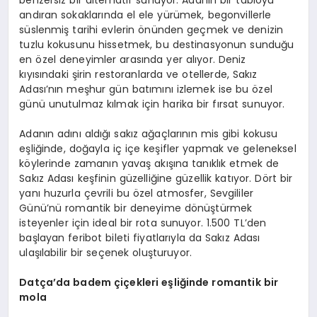
benzersiz bir alternatif sunuyor. Adanın bir tabloyu
andıran sokaklarında el ele yürümek, begonvillerle
süslenmiş tarihi evlerin önünden geçmek ve denizin
tuzlu kokusunu hissetmek, bu destinasyonun sunduğu
en özel deneyimler arasında yer alıyor. Deniz
kıyısındaki şirin restoranlarda ve otellerde, Sakız
Adası’nın meşhur gün batımını izlemek ise bu özel
günü unutulmaz kılmak için harika bir fırsat sunuyor.
Adanın adını aldığı sakız ağaçlarının mis gibi kokusu
eşliğinde, doğayla iç içe keşifler yapmak ve geleneksel
köylerinde zamanın yavaş akışına tanıklık etmek de
Sakız Adası keşfinin güzelliğine güzellik katıyor. Dört bir
yanı huzurla çevrili bu özel atmosfer, Sevgililer
Günü’nü romantik bir deneyime dönüştürmek
isteyenler için ideal bir rota sunuyor. 1.500 TL’den
başlayan feribot bileti fiyatlarıyla da Sakız Adası
ulaşılabilir bir seçenek oluşturuyor.
Datça
’
da
badem çiçekleri eşliğinde romantik bir
m
ola