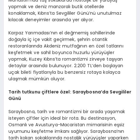
Manastırı’nda taş sokaklarda nostaljik bir yürüyüş
yapmak ve deniz manzaralı butik otellerde
konaklamak, Kıbrıs’ta Sevgililer Günü’nü unutulmaz
kılacak deneyimler arasında yer alıyor.
Karpaz Yarımadası’nın el değmemiş sahillerinde
doğayla iç içe vakit geçirmek, şehrin otantik
restoranlarında Akdeniz mutfağının en özel tatlarını
keşfetmek ve sahil boyunca huzurlu yürüyüşler
yapmak, Kuzey Kıbrıs’ta romantizmi zirveye taşıyan
detaylar arasında bulunuyor. 2.200 TL’den başlayan
uçak bileti fiyatlarıyla bu benzersiz rotaya kolayca
ulaşmak mümkün oluyor.
Tarih tutkunu çiftlere özel: Saraybosna
’
da Sevgililer
Günü
Saraybosna, tarih ve romantizmi bir arada yaşamak
isteyen çiftler için ideal bir rota. Bu destinasyon,
Osmanlı ve Avusturya-Macaristan mimarisinin eşsiz
uyumunu keşfetme imkanı sağlıyor. Saraybosna’nın
tarih kokan sokaklarında nostaljik yürüyüşler yaparken