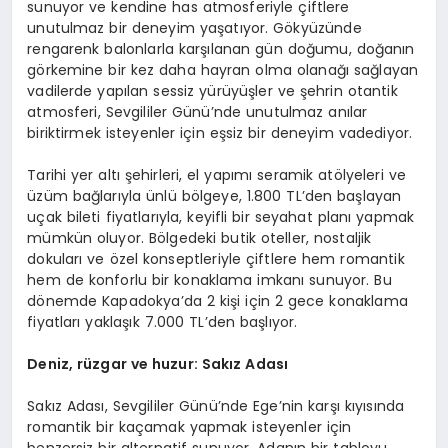
sunuyor ve kendine has atmosferiyle çiftlere
unutulmaz bir deneyim yaşatıyor. Gökyüzünde
rengarenk balonlarla karşılanan gün doğumu, doğanın
görkemine bir kez daha hayran olma olanağı sağlayan
vadilerde yapılan sessiz yürüyüşler ve şehrin otantik
atmosferi, Sevgililer Günü’nde unutulmaz anılar
biriktirmek isteyenler için eşsiz bir deneyim vadediyor.
Tarihi yer altı şehirleri, el yapımı seramik atölyeleri ve
üzüm bağlarıyla ünlü bölgeye, 1.800 TL’den başlayan
uçak bileti fiyatlarıyla, keyifli bir seyahat planı yapmak
mümkün oluyor. Bölgedeki butik oteller, nostaljik
dokuları ve özel konseptleriyle çiftlere hem romantik
hem de konforlu bir konaklama imkanı sunuyor. Bu
dönemde Kapadokya’da 2 kişi için 2 gece konaklama
fiyatları yaklaşık 7.000 TL’den başlıyor.
Deniz, rüzgar ve huzur: Sakız Adası
Sakız Adası, Sevgililer Günü’nde Ege’nin karşı kıyısında
romantik bir kaçamak yapmak isteyenler için