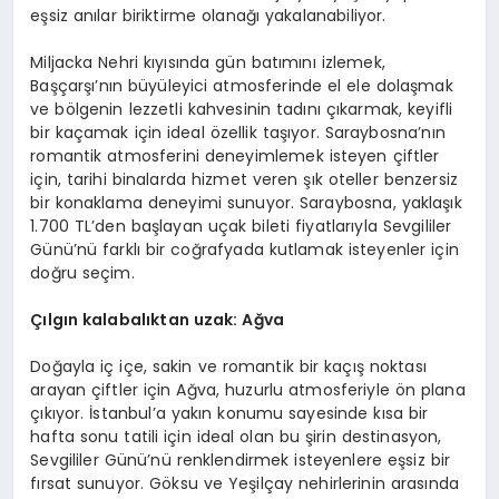
eşsiz anılar biriktirme olanağı yakalanabiliyor.
Miljacka Nehri kıyısında gün batımını izlemek,
Başçarşı’nın büyüleyici atmosferinde el ele dolaşmak
ve bölgenin lezzetli kahvesinin tadını çıkarmak, keyifli
bir kaçamak için ideal özellik taşıyor. Saraybosna’nın
romantik atmosferini deneyimlemek isteyen çiftler
için, tarihi binalarda hizmet veren şık oteller benzersiz
bir konaklama deneyimi sunuyor. Saraybosna, yaklaşık
1.700 TL’den başlayan uçak bileti fiyatlarıyla Sevgililer
Günü’nü farklı bir coğrafyada kutlamak isteyenler için
doğru seçim.
Çılgın kalabalıktan uzak: Ağva
Doğayla iç içe, sakin ve romantik bir kaçış noktası
arayan çiftler için Ağva, huzurlu atmosferiyle ön plana
çıkıyor. İstanbul’a yakın konumu sayesinde kısa bir
hafta sonu tatili için ideal olan bu şirin destinasyon,
Sevgililer Günü’nü renklendirmek isteyenlere eşsiz bir
fırsat sunuyor. Göksu ve Yeşilçay nehirlerinin arasında