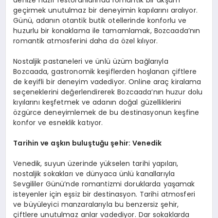
denize nazır restoranlarında romantik bir akşam
geçirmek unutulmaz bir deneyimin kapılarını aralıyor.
Günü, adanın otantik butik otellerinde konforlu ve
huzurlu bir konaklama ile tamamlamak, Bozcaada’nın
romantik atmosferini daha da özel kılıyor.
Nostaljik pastaneleri ve ünlü üzüm bağlarıyla
Bozcaada, gastronomik keşiflerden hoşlanan çiftlere
de keyifli bir deneyim vadediyor. Online araç kiralama
seçeneklerini değerlendirerek Bozcaada’nın huzur dolu
kıyılarını keşfetmek ve adanın doğal güzelliklerini
özgürce deneyimlemek de bu destinasyonun keşfine
konfor ve esneklik katıyor.
Tarihin ve aşkın buluştuğu şehir: Venedik
Venedik, suyun üzerinde yükselen tarihi yapıları,
nostaljik sokakları ve dünyaca ünlü kanallarıyla
Sevgililer Günü’nde romantizmi doruklarda yaşamak
isteyenler için eşsiz bir destinasyon. Tarihi atmosferi
ve büyüleyici manzaralarıyla bu benzersiz şehir,
çiftlere unutulmaz anlar vadediyor. Dar sokaklarda