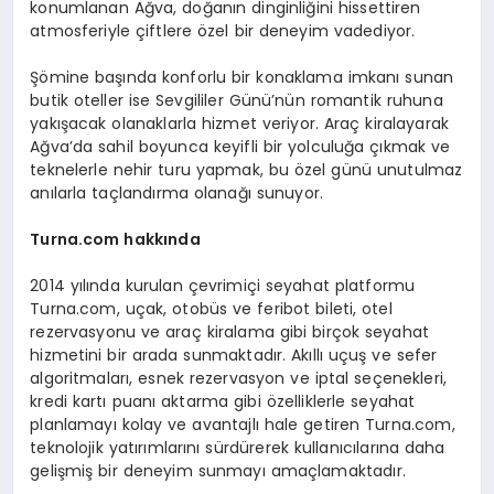
konumlanan Ağva, doğanın dinginliğini hissettiren
atmosferiyle çiftlere özel bir deneyim vadediyor.
Şömine başında konforlu bir konaklama imkanı sunan
butik oteller ise Sevgililer Günü’nün romantik ruhuna
yakışacak olanaklarla hizmet veriyor. Araç kiralayarak
Ağva’da sahil boyunca keyifli bir yolculuğa çıkmak ve
teknelerle nehir turu yapmak, bu özel günü unutulmaz
anılarla taçlandırma olanağı sunuyor.
Turna.com
hakkında
2014 yılında kurulan çevrimiçi seyahat platformu
Turna.com, uçak, otobüs ve feribot bileti, otel
rezervasyonu ve araç kiralama gibi birçok seyahat
hizmetini bir arada sunmaktadır. Akıllı uçuş ve sefer
algoritmaları, esnek rezervasyon ve iptal seçenekleri,
kredi kartı puanı aktarma gibi özelliklerle seyahat
planlamayı kolay ve avantajlı hale getiren Turna.com,
teknolojik yatırımlarını sürdürerek kullanıcılarına daha
gelişmiş bir deneyim sunmayı amaçlamaktadır.