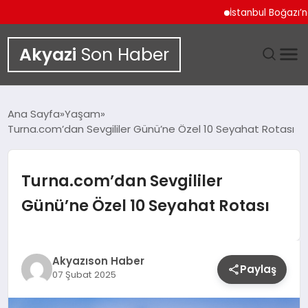
İstanbul Boğazı’ndan İl
Akyazi
Son Haber
GÜNDEM
Ana Sayfa
Yaşam
Turna.com’dan Sevgililer Günü’ne Özel 10 Seyahat Rotası
SIYASET
DÜNYA
Turna.com’dan Sevgililer
Günü’ne Özel 10 Seyahat Rotası
EKONOMI
SPOR
Akyazıson Haber
Paylaş
07 Şubat 2025
TEKNOLOJI