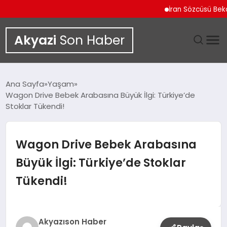
İran Sözcüsü Bekayi 
Akyazi
Son Haber
GÜNDEM
Ana Sayfa
Yaşam
Wagon Drive Bebek Arabasına Büyük İlgi: Türkiye’de
SIYASET
Stoklar Tükendi!
DÜNYA
Wagon Drive Bebek Arabasına
EKONOMI
Büyük İlgi: Türkiye’de Stoklar
Tükendi!
SPOR
TEKNOLOJI
Akyazıson Haber