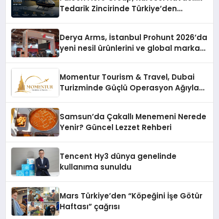
Tedarik Zincirinde Türkiye’den
Dünyaya Açılıyor
Derya Arms, İstanbul Prohunt 2026’da
yeni nesil ürünlerini ve global marka
vizyonunu sergiledi
Momentur Tourism & Travel, Dubai
Turizminde Güçlü Operasyon Ağıyla
Fark Yaratıyor
Samsun’da Çakallı Menemeni Nerede
Yenir? Güncel Lezzet Rehberi
Tencent Hy3 dünya genelinde
kullanıma sunuldu
Mars Türkiye’den “Köpeğini İşe Götür
Haftası” çağrısı